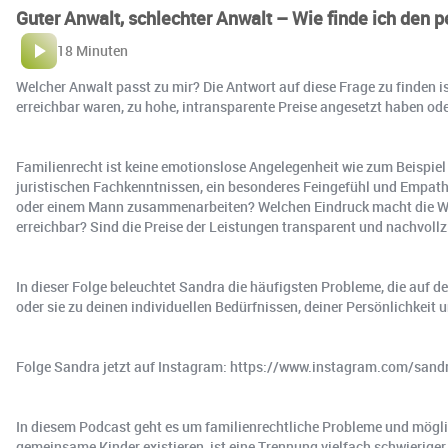
Guter Anwalt, schlechter Anwalt – Wie finde ich den p
18 Minuten
Welcher Anwalt passt zu mir? Die Antwort auf diese Frage zu finden 
erreichbar waren, zu hohe, intransparente Preise angesetzt haben ode
Familienrecht ist keine emotionslose Angelegenheit wie zum Beispiel
juristischen Fachkenntnissen, ein besonderes Feingefühl und Empathie 
oder einem Mann zusammenarbeiten? Welchen Eindruck macht die Webs
erreichbar? Sind die Preise der Leistungen transparent und nachvollz
In dieser Folge beleuchtet Sandra die häufigsten Probleme, die auf 
oder sie zu deinen individuellen Bedürfnissen, deiner Persönlichkeit 
Folge Sandra jetzt auf Instagram: https://www.instagram.com/sand
In diesem Podcast geht es um familienrechtliche Probleme und mögl
gemeinsame Kinder existieren, ist eine Trennung vielfach schwieriger