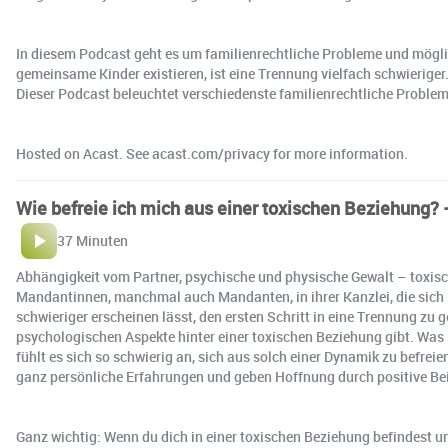
In diesem Podcast geht es um familienrechtliche Probleme und mögl
gemeinsame Kinder existieren, ist eine Trennung vielfach schwieriger
Dieser Podcast beleuchtet verschiedenste familienrechtliche Proble
Hosted on Acast. See acast.com/privacy for more information.
Wie befreie ich mich aus einer toxischen Beziehung? 
37 Minuten
Abhängigkeit vom Partner, psychische und physische Gewalt – toxisc
Mandantinnen, manchmal auch Mandanten, in ihrer Kanzlei, die sich i
schwieriger erscheinen lässt, den ersten Schritt in eine Trennung zu
psychologischen Aspekte hinter einer toxischen Beziehung gibt. Was 
fühlt es sich so schwierig an, sich aus solch einer Dynamik zu befre
ganz persönliche Erfahrungen und geben Hoffnung durch positive Beis
Ganz wichtig: Wenn du dich in einer toxischen Beziehung befindest und