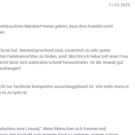
11.03.2022
 enttäuschten Mandant*innen gehört, dass ihre Anwälte nicht
ben.
loren hat. Dementsprechend sind, zusätzlich zu sehr guten
en Familienrechtler zu finden, sind: Möchte ich lieber mit einer Frau
e lässt sich außerdem schnell herausfinden: Ist der Anwalt gut
l auffangen?
nicht nur fachliche Kompetenz ausschlaggebend ist. Viel mehr muss er
es zu spät ist.
indestens eine Lösung". Wenn Menschen sich trennen und
avor, den Kontakt zum eigenen Kind zu verlieren, wiegen schwer.