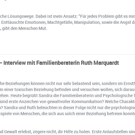
iche Lösungswege. Dabei ist mein Ansatz: "Für jedes Problem gibt es m
. Enttäuschte Emotionen, Machtgefälle, Manipulation, sowie die Angst d
m, gibt den Menschen Mut.
– Interview mit Familienberaterin Ruth Marquardt
he Beziehungen können nicht nur sehr belastend sein, sondern im Ernstf
n einer toxischen Beziehung befinden und versuchen wollen, sich daraus 
 gehen. Heute begrüßt Sandra die Familienberaterin und Psychologische T
sind erste Anzeichen von gewaltvoller Kommunikation? Welche Charakter
ien? Sandra und Ruth beleuchten in dieser Folge nicht nur die psychologi
piele von Menschen, die sich aus solch einer Beziehung befreien konnt
 Gewalt erlebst, zögere nicht, dir Hilfe zu holen. Erste Anlaufstellen si