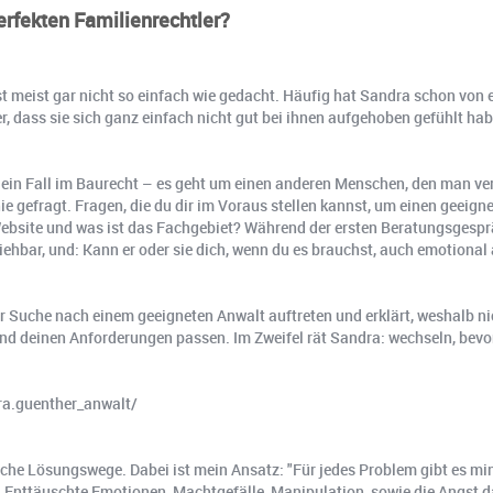
erfekten Familienrechtler?
ist meist gar nicht so einfach wie gedacht. Häufig hat Sandra schon von
r, dass sie sich ganz einfach nicht gut bei ihnen aufgehoben gefühlt ha
 ein Fall im Baurecht – es geht um einen anderen Menschen, den man ver
gefragt. Fragen, die du dir im Voraus stellen kannst, um einen geeignet
ite und was ist das Fachgebiet? Während der ersten Beratungsgespräch
iehbar, und: Kann er oder sie dich, wenn du es brauchst, auch emotiona
der Suche nach einem geeigneten Anwalt auftreten und erklärt, weshalb 
und deinen Anforderungen passen. Im Zweifel rät Sandra: wechseln, bevor 
ra.guenther_anwalt/
iche Lösungswege. Dabei ist mein Ansatz: "Für jedes Problem gibt es m
. Enttäuschte Emotionen, Machtgefälle, Manipulation, sowie die Angst d