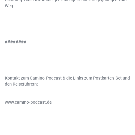
Weg.
########
Kontakt zum Camino-Podcast & die Links zum Postkarten-Set und
den Reiseführern:
www.⁠⁠⁠⁠⁠⁠⁠⁠⁠⁠⁠⁠⁠camino-podcast.de⁠⁠⁠⁠⁠⁠⁠⁠⁠⁠⁠⁠⁠