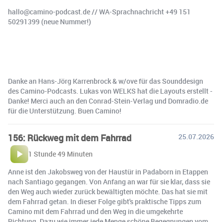
hallo@camino-podcast.de⁠⁠⁠⁠⁠⁠ // ⁠⁠⁠⁠WA-Sprachnachricht +49 151
50291399 (neue Nummer!)
Danke an Hans-Jörg Karrenbrock & w/ove für das Sounddesign
des Camino-Podcasts. Lukas von WELKS hat die Layouts erstellt -
Danke! Merci auch an den Conrad-Stein-Verlag und ⁠⁠Domradio.de⁠⁠
für die Unterstützung. Buen Camino!
156: Rückweg mit dem Fahrrad
25.07.2026
1 Stunde 49 Minuten
Anne ist den Jakobsweg von der Haustür in Padaborn in Etappen
nach Santiago gegangen. Von Anfang an war für sie klar, dass sie
den Weg auch wieder zurück bewältigten möchte. Das hat sie mit
dem Fahrrad getan. In dieser Folge gibt's praktische Tipps zum
Camino mit dem Fahrrad und den Weg in die umgekehrte
Richtung. Dazu wie immer jede Menge schöne Begegnungen vom