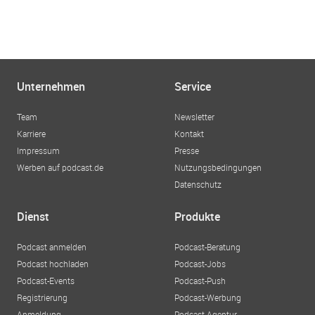
Unternehmen
Service
Team
Newsletter
Karriere
Kontakt
Impressum
Presse
Werben auf podcast.de
Nutzungsbedingungen
Datenschutz
Dienst
Produkte
Podcast anmelden
Podcast-Beratung
Podcast hochladen
Podcast-Jobs
Podcast-Events
Podcast-Push
Registrierung
Podcast-Werbung
Anmeldung
Podcast-Agentur