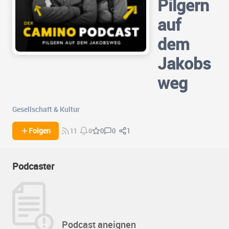
Pilgern
auf
dem
Jakobs
weg
Gesellschaft & Kultur
0
1
Folgen
0
11
0
Podcaster
Podcast aneignen