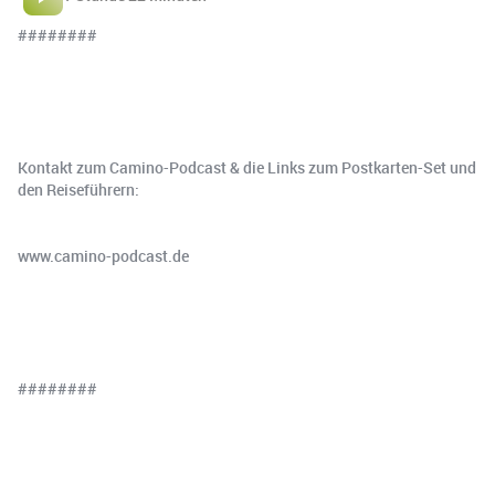
########
Kontakt zum Camino-Podcast & die Links zum Postkarten-Set und
den Reiseführern:
www.⁠⁠⁠⁠⁠⁠⁠⁠⁠⁠⁠⁠⁠camino-podcast.de⁠⁠⁠⁠⁠⁠⁠⁠⁠⁠⁠⁠⁠
########