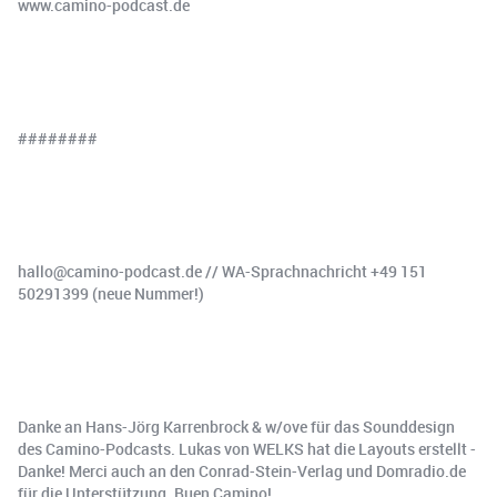
www.⁠⁠⁠⁠⁠⁠⁠⁠⁠⁠⁠⁠⁠camino-podcast.de⁠⁠⁠⁠⁠⁠⁠⁠⁠⁠⁠⁠⁠
########
hallo@camino-podcast.de⁠⁠⁠⁠⁠⁠ // ⁠⁠⁠⁠WA-Sprachnachricht +49 151
50291399 (neue Nummer!)
Danke an Hans-Jörg Karrenbrock & w/ove für das Sounddesign
des Camino-Podcasts. Lukas von WELKS hat die Layouts erstellt -
Danke! Merci auch an den Conrad-Stein-Verlag und ⁠⁠Domradio.de⁠⁠
für die Unterstützung. Buen Camino!