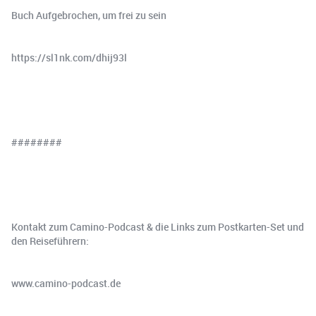
Buch Aufgebrochen, um frei zu sein
https://sl1nk.com/dhij93l
########
Kontakt zum Camino-Podcast & die Links zum Postkarten-Set und
den Reiseführern:
www.⁠⁠⁠⁠⁠⁠⁠⁠⁠⁠⁠⁠⁠camino-podcast.de⁠⁠⁠⁠⁠⁠⁠⁠⁠⁠⁠⁠⁠