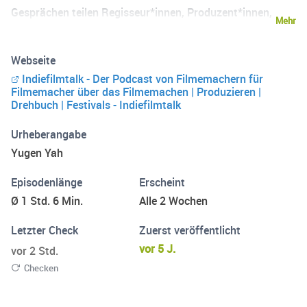
Gesprächen teilen Regisseur*innen, Produzent*innen,
Mehr
Festivalarbeiter*innen, Schauspieler*innen uvm. ihre
Erfahrungen, Herausforderungen und wertvolle Tipps mit
Webseite
den Zuhörenden und diskutieren über wichtige Aspekte
Indiefilmtalk - Der Podcast von Filmemachern für
des Filmemachens.
Filmemacher über das Filmemachen | Produzieren |
Drehbuch | Festivals - Indiefilmtalk
Urheberangabe
Yugen Yah
Episodenlänge
Erscheint
Ø 1 Std. 6 Min.
Alle 2 Wochen
Letzter Check
Zuerst veröffentlicht
vor 5 J.
vor 2 Std.
Checken