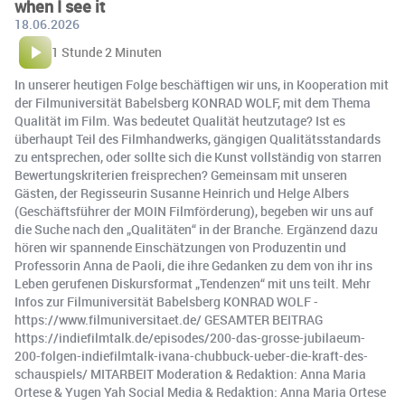
when I see it
18.06.2026
1 Stunde 2 Minuten
In unserer heutigen Folge beschäftigen wir uns, in Kooperation mit
der Filmuniversität Babelsberg KONRAD WOLF, mit dem Thema
Qualität im Film. Was bedeutet Qualität heutzutage? Ist es
überhaupt Teil des Filmhandwerks, gängigen Qualitätsstandards
zu entsprechen, oder sollte sich die Kunst vollständig von starren
Bewertungskriterien freisprechen? Gemeinsam mit unseren
Gästen, der Regisseurin Susanne Heinrich und Helge Albers
(Geschäftsführer der MOIN Filmförderung), begeben wir uns auf
die Suche nach den „Qualitäten“ in der Branche. Ergänzend dazu
hören wir spannende Einschätzungen von Produzentin und
Professorin Anna de Paoli, die ihre Gedanken zu dem von ihr ins
Leben gerufenen Diskursformat „Tendenzen“ mit uns teilt. Mehr
Infos zur Filmuniversität Babelsberg KONRAD WOLF -
https://www.filmuniversitaet.de/ GESAMTER BEITRAG
https://indiefilmtalk.de/episodes/200-das-grosse-jubilaeum-
200-folgen-indiefilmtalk-ivana-chubbuck-ueber-die-kraft-des-
schauspiels/ MITARBEIT Moderation & Redaktion: Anna Maria
Ortese & Yugen Yah Social Media & Redaktion: Anna Maria Ortese