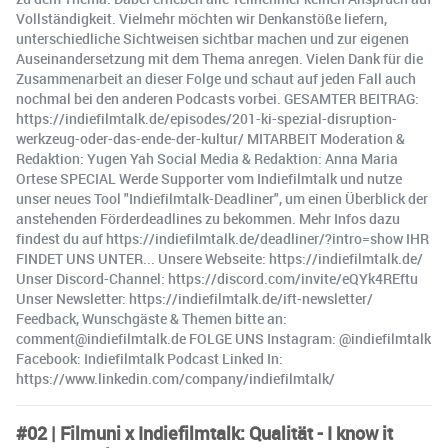
Vollständigkeit. Vielmehr möchten wir Denkanstöße liefern,
unterschiedliche Sichtweisen sichtbar machen und zur eigenen
Auseinandersetzung mit dem Thema anregen. Vielen Dank für die
Zusammenarbeit an dieser Folge und schaut auf jeden Fall auch
nochmal bei den anderen Podcasts vorbei. GESAMTER BEITRAG:
https://indiefilmtalk.de/episodes/201-ki-spezial-disruption-
werkzeug-oder-das-ende-der-kultur/ MITARBEIT Moderation &
Redaktion: Yugen Yah Social Media & Redaktion: Anna Maria
Ortese SPECIAL Werde Supporter vom Indiefilmtalk und nutze
unser neues Tool "Indiefilmtalk-Deadliner", um einen Überblick der
anstehenden Förderdeadlines zu bekommen. Mehr Infos dazu
findest du auf https://indiefilmtalk.de/deadliner/?intro=show IHR
FINDET UNS UNTER... Unsere Webseite: https://indiefilmtalk.de/
Unser Discord-Channel: https://discord.com/invite/eQYk4REftu
Unser Newsletter: https://indiefilmtalk.de/ift-newsletter/
Feedback, Wunschgäste & Themen bitte an:
comment@indiefilmtalk.de FOLGE UNS Instagram: @indiefilmtalk
Facebook: Indiefilmtalk Podcast Linked In:
https://www.linkedin.com/company/indiefilmtalk/
#02 | Filmuni x Indiefilmtalk: Qualität - I know it