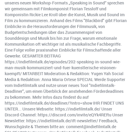
unseres neuen Workshop-Formats „Speaking in Sound“ sprechen
wir gemeinsam mit Filmkomponist Florian Tessloff und
Komponistin Rickie Lee Kroll über die Kunst, Musik und Sound im
Film zu kommunizieren. Anhand des Films "Blackbird" gibt Florian
Einblicke in die Herausforderungen der Filmmusik, von
Budgetentscheidungen über das Zusammenspiel von
Sounddesign und Musik bis hin zur Frage, warum emotionale
Kommunikation oft wichtiger ist als musikalische Fachbegriffe.
Eine Folge voller praxisnaher Einblicke für Filmschaffende aller
Gewerke. GESAMTER BEITRAG
https://indiefilmtalk.de/episodes/202-speaking-in-sound-wie-
man-musik-kommuniziert-und-fuer-kuenstlerische-visionen-
kaempft/ MITARBEIT Moderation & Redaktion: Yugen Yah Social
Media & Redaktion: Anna Maria Ortese SPECIAL Werde Supporter
vom Indiefilmtalk und nutze unser neues Tool "Indiefilmtalk-
Deadliner", um einen Überblick der anstehenden Förderdeadlines
zu bekommen. Mehr Infos dazu findest du auf
https://indiefilmtalk.de/deadliner/?intro=show IHR FINDET UNS
UNTER... Unsere Webseite: https://indiefilmtalk.de/ Unser
Discord-Channel: https://discord.com/invite/eQYk4REftu Unser
Newsletter: https://indiefilmtalk.de/ift-newsletter/ Feedback,
Wunschgäste & Themen bitte an: comment@indiefilmtalk.de