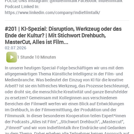
FOLGE UNS Instagram: @indiefilmtalk Facebook: Indiefilmtalk
Podcast Linked In:
https://www.linkedin.com/company/indiefilmtalk/
#201 | KI-Spezial: Disruption, Werkzeug oder das
Ende der Kultur? | Mit Stichwort Drehbuch,
MasterCut, Alles ist Film...
02.07.2026
1 Stunde 10 Minuten
In unserer heutigen Special-Folge beschäftigen wir uns mit dem
allgegenwärtigen Thema Künstliche Intelligenz in der Film- und
Medienbranche. Was bedeutet der Einzug von KI für die kreative
Arbeit? Ist sie ein hilfreiches Werkzeug, das Prozesse beschleunigt,
oder droht sie, die menschliche Kreativität und ganze Berufsfelder
zu ersetzen? Gemeinsam mit Kolleginnen aus verschiedenen
Bereichen der Filmwelt werfen wir einen Blick auf Entwicklungen
im Drehbuch, in der Filmvermittlung, der Produktion und der
Filmmusik. In dieser besonderen Kooperation teilen Expert*innen
der Podcasts „Alles ist Film“, „Stichwort Drehbuch“, „Mastercut“,
„Filmreif“ und wir vom Indiefilmtalk ihre Eindrücke und Gedanken
zu dem Thema. Dabei erheben alle Teilnehmer keinen Anspruch auf