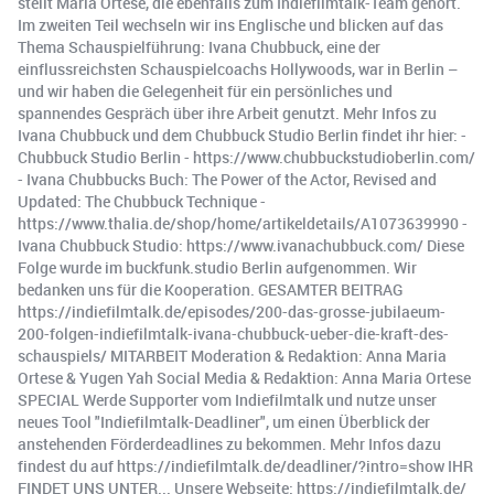
stellt Maria Ortese, die ebenfalls zum Indiefilmtalk-Team gehört.
Im zweiten Teil wechseln wir ins Englische und blicken auf das
Thema Schauspielführung: Ivana Chubbuck, eine der
einflussreichsten Schauspielcoachs Hollywoods, war in Berlin –
und wir haben die Gelegenheit für ein persönliches und
spannendes Gespräch über ihre Arbeit genutzt. Mehr Infos zu
Ivana Chubbuck und dem Chubbuck Studio Berlin findet ihr hier: -
Chubbuck Studio Berlin - https://www.chubbuckstudioberlin.com/
- Ivana Chubbucks Buch: The Power of the Actor, Revised and
Updated: The Chubbuck Technique -
https://www.thalia.de/shop/home/artikeldetails/A1073639990 -
Ivana Chubbuck Studio: https://www.ivanachubbuck.com/ Diese
Folge wurde im buckfunk.studio Berlin aufgenommen. Wir
bedanken uns für die Kooperation. GESAMTER BEITRAG
https://indiefilmtalk.de/episodes/200-das-grosse-jubilaeum-
200-folgen-indiefilmtalk-ivana-chubbuck-ueber-die-kraft-des-
schauspiels/ MITARBEIT Moderation & Redaktion: Anna Maria
Ortese & Yugen Yah Social Media & Redaktion: Anna Maria Ortese
SPECIAL Werde Supporter vom Indiefilmtalk und nutze unser
neues Tool "Indiefilmtalk-Deadliner", um einen Überblick der
anstehenden Förderdeadlines zu bekommen. Mehr Infos dazu
findest du auf https://indiefilmtalk.de/deadliner/?intro=show IHR
FINDET UNS UNTER... Unsere Webseite: https://indiefilmtalk.de/