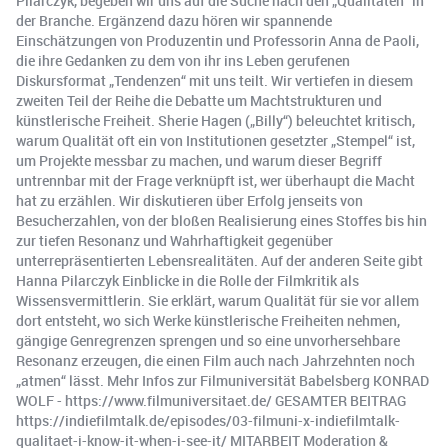
Pilarczyk, begeben wir uns auf die Suche nach den „Qualitäten“ in
der Branche. Ergänzend dazu hören wir spannende
Einschätzungen von Produzentin und Professorin Anna de Paoli,
die ihre Gedanken zu dem von ihr ins Leben gerufenen
Diskursformat „Tendenzen“ mit uns teilt. Wir vertiefen in diesem
zweiten Teil der Reihe die Debatte um Machtstrukturen und
künstlerische Freiheit. Sherie Hagen („Billy“) beleuchtet kritisch,
warum Qualität oft ein von Institutionen gesetzter „Stempel“ ist,
um Projekte messbar zu machen, und warum dieser Begriff
untrennbar mit der Frage verknüpft ist, wer überhaupt die Macht
hat zu erzählen. Wir diskutieren über Erfolg jenseits von
Besucherzahlen, von der bloßen Realisierung eines Stoffes bis hin
zur tiefen Resonanz und Wahrhaftigkeit gegenüber
unterrepräsentierten Lebensrealitäten. Auf der anderen Seite gibt
Hanna Pilarczyk Einblicke in die Rolle der Filmkritik als
Wissensvermittlerin. Sie erklärt, warum Qualität für sie vor allem
dort entsteht, wo sich Werke künstlerische Freiheiten nehmen,
gängige Genregrenzen sprengen und so eine unvorhersehbare
Resonanz erzeugen, die einen Film auch nach Jahrzehnten noch
„atmen“ lässt. Mehr Infos zur Filmuniversität Babelsberg KONRAD
WOLF - https://www.filmuniversitaet.de/ GESAMTER BEITRAG
https://indiefilmtalk.de/episodes/03-filmuni-x-indiefilmtalk-
qualitaet-i-know-it-when-i-see-it/ MITARBEIT Moderation &