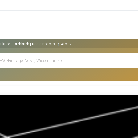
duktion | Drehbuch | Regie Podcast
Archiv