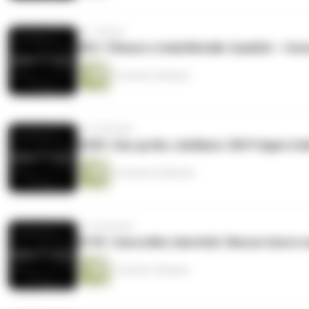
vor 1 Monat
#02 | Filmuni x Indiefilmtalk: Qualität - I kn
1 Stunde 2 Minuten
vor 2 Monaten
#200 | Das große Jubiläum: 200 Folgen Ind
1 Stunde 23 Minuten
vor 2 Monaten
#199 | Genrefilm-Identität: Warum Genre m
1 Stunde 7 Minuten