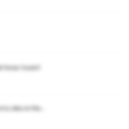
t Florian Tessloff
t, Alles ist Film...