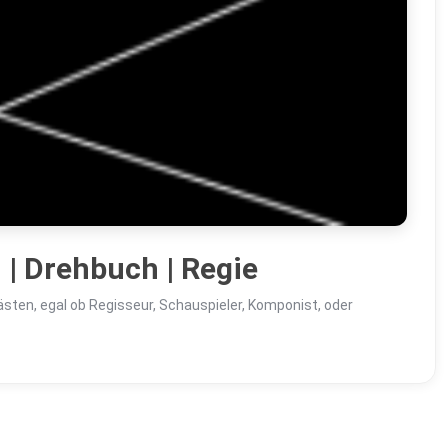
 | Drehbuch | Regie
ten, egal ob Regisseur, Schauspieler, Komponist, oder