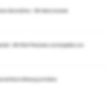
hen Abstraktion - Mit Alina Cyranek
ndel - Mit Wolf Plesmann und Angelika Levi
schaftliche Wirkung entfalten