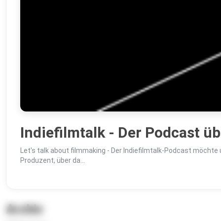
Indiefilmtalk - Der Podcast ü
Let's talk about filmmaking - Der Indiefilmtalk-Podcast möch
Produzent, über da...
Archiv