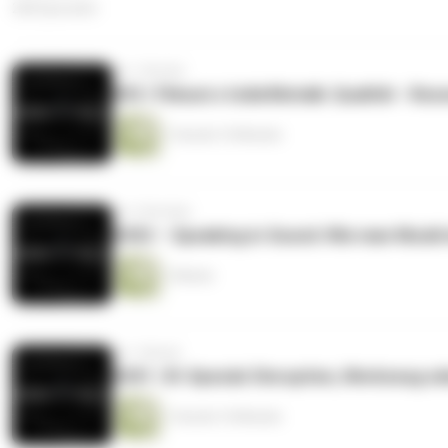
268 Episoden
vor 1 Woche
#03 | Filmuni x Indiefilmtalk: Qualität - R
1 Stunde 10 Minuten
vor 3 Wochen
#202 – Speaking in Sound: Wie man Musik k
1 Minute
vor 1 Monat
#201 | KI-Spezial: Disruption, Werkzeug od
1 Stunde 10 Minuten