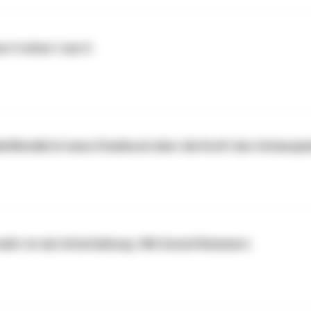
ow it when I see it
iefilmtalk & Ivana Chubbuck über die Kraft des Schauspi
ehr ist als Unterhaltung | Mit Arend Remmers