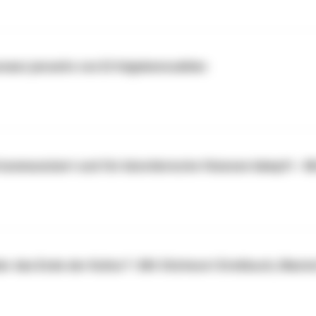
esonanz jenseits von Erfolgskennzahlen
ommuniziert und für künstlerische Visionen kämpft - Mi
er das Ende der Kultur? | Mit Stichwort Drehbuch, MasterCu