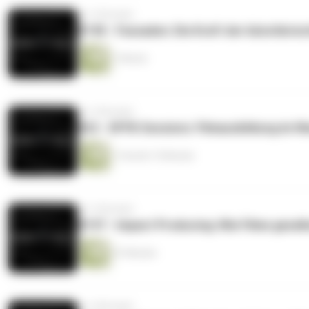
vor 3 Monaten
#198 - Fassaden: Die Kraft der künstlerisc
1 Minute
vor 3 Monaten
#22 - DFFB Sessions: Filmausbildung im Wa
1 Stunde 15 Minuten
vor 3 Monaten
#197 - Impact Producing: Wie Filme gesell
57 Minuten
vor 4 Monaten