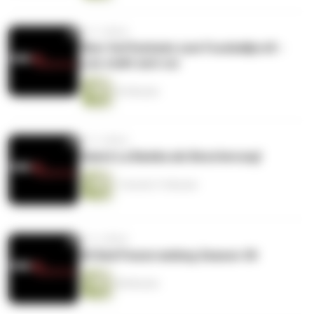
vor 2 Jahren
Über Hoffenheim zum Fussballprofi -
Luis stellt sich vor
43 Minuten
vor 3 Jahren
Gianni La Bamba als Bescherung!
1 Stunde 31 Minuten
vor 3 Jahren
2K Buli Powerranking Season 30
48 Minuten