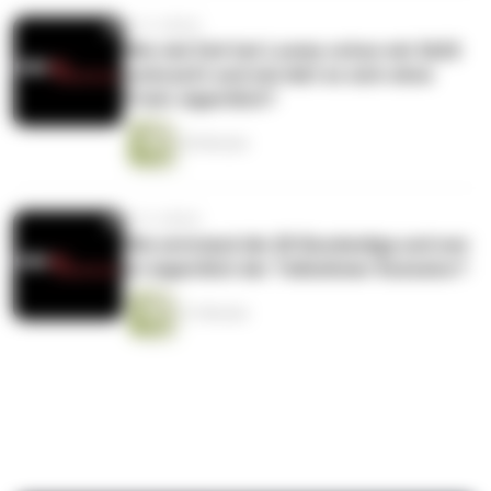
vor 6 Jahren
Wie viel Zeit hat Loomy schon mit 2k20
verbracht und wie lebt es sich ohne
Frisör eigentlich?
20 Minuten
vor 6 Jahren
Wie entstand die 2K Bundesliga und wer
ist eigentlich der Teilnehmer Rzenator?
21 Minuten