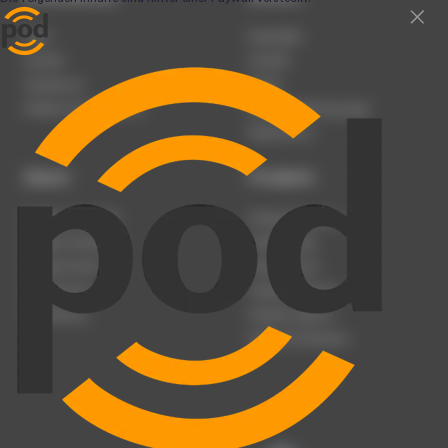
Team
Newsletter
Karriere
Kontakt
Impressum
Presse
Werben auf podcast.de
Nutzungsbedingungen
Datenschutz
Dienst
Produkte
Podcast anmelden
Podcast-Beratung
Podcast hochladen
Podcast-Jobs
Podcast-Events
Podcast-Push
Registrierung
Podcast-Werbung
Anmeldung
Podcast-Agentur
Podcast-Produktion