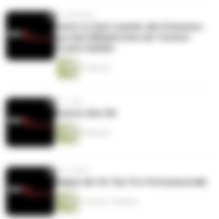
vor 9 Monaten
Heute zu Gast Leander aka Schweezy-
aus dem Nähkästchen der Content
Creator Bubble
57 Minuten
vor 1 Jahr
Buenos días Ole
40 Minuten
vor 2 Jahren
Klappe die 34.! Der Pre-Postseasontalk
1 Stunde 17 Minuten