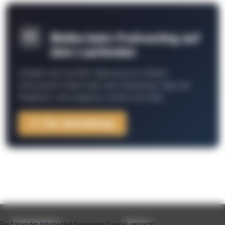
Bleibe beim Podcasting auf
dem Laufenden
Schließe Dich 26.000+ Menschen an. Erhalte
interessante Fakten über das Podcasting, Tipps der
Redaktion, Job-Angebote, Events und mehr.
Zur Anmeldung
Unternehmen
Service