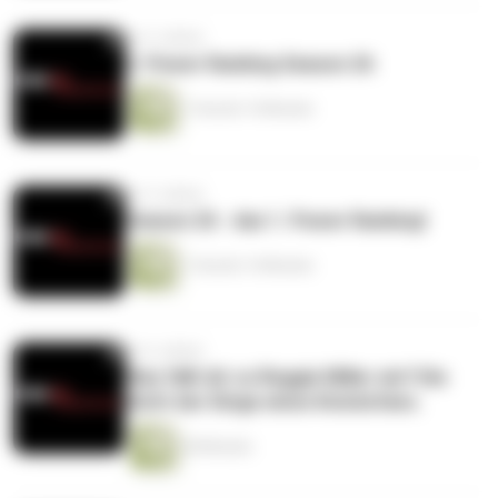
vor 5 Jahren
2. Power Ranking Season 26
1 Stunde 14 Minuten
vor 5 Jahren
Season 26 - das 1. Power Ranking!
1 Stunde 14 Minuten
vor 6 Jahren
Was fällt dir zu Reggie Miller ein? Die
Sicht der Dinge eines Knicksfans.
28 Minuten