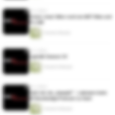
vor 2 Jahren
Grüezi Joey! Alles rund um ANT-Man und
Pro AM
1 Stunde 6 Minuten
vor 2 Jahren
Ligatalk Season 34
1 Stunde 25 Minuten
vor 2 Jahren
Gebt mir ein „Aaaaah!“ - Lakmann beim
2K Bundesliga Podcast zu Gast
1 Stunde 24 Minuten