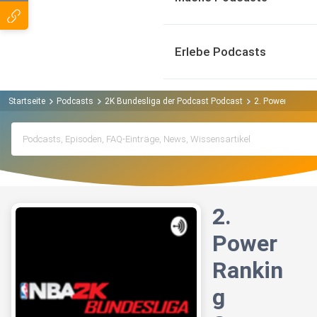
Erlebe Podcasts
Startseite
Podcasts
2K Bundesliga der Podcast Podcast
2. Power Ranki
2.
Power
Rankin
g