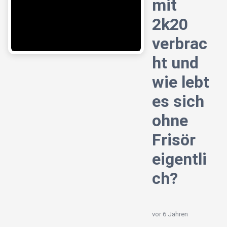
mit
2k20
verbrac
ht und
wie lebt
es sich
ohne
Frisör
eigentli
ch?
vor 6 Jahren