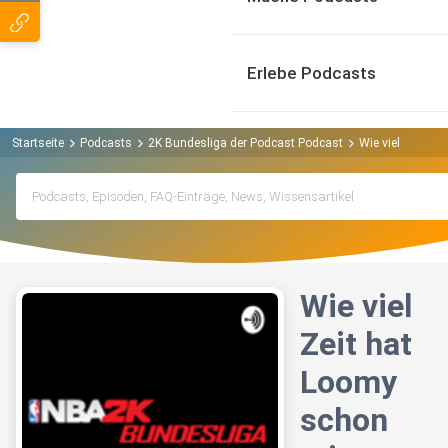
Erlebe Podcasts
Startseite
Podcasts
2K Bundesliga der Podcast Podcast
Wie viel Zeit ha
Wie viel
Zeit hat
Loomy
schon