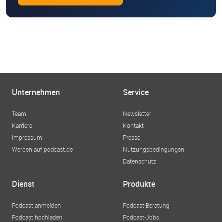
Unternehmen
Service
Team
Newsletter
Karriere
Kontakt
Impressum
Presse
Werben auf podcast.de
Nutzungsbedingungen
Datenschutz
Dienst
Produkte
Podcast anmelden
Podcast-Beratung
Podcast hochladen
Podcast-Jobs