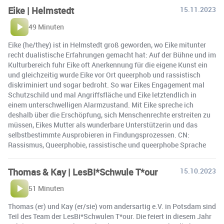
Eike | Helmstedt
15.11.2023
49 Minuten
Eike (he/they) ist in Helmstedt groß geworden, wo Eike mitunter
recht dualistische Erfahrungen gemacht hat: Auf der Bühne und im
Kulturbereich fuhr Eike oft Anerkennung für die eigene Kunst ein
und gleichzeitig wurde Eike vor Ort queerphob und rassistisch
diskriminiert und sogar bedroht. So war Eikes Engagement mal
Schutzschild und mal Angriffsfläche und Eike letztendlich in
einem unterschwelligen Alarmzustand. Mit Eike spreche ich
deshalb über die Erschöpfung, sich Menschenrechte erstreiten zu
müssen, Eikes Mutter als wunderbare Unterstützerin und das
selbstbestimmte Ausprobieren in Findungsprozessen. CN:
Rassismus, Queerphobie, rassistische und queerphobe Sprache
Thomas & Kay | LesBI*Schwule T*our
15.10.2023
51 Minuten
Thomas (er) und Kay (er/sie) vom andersartig e.V. in Potsdam sind
Teil des Team der LesBi*Schwulen T*our. Die feiert in diesem Jahr