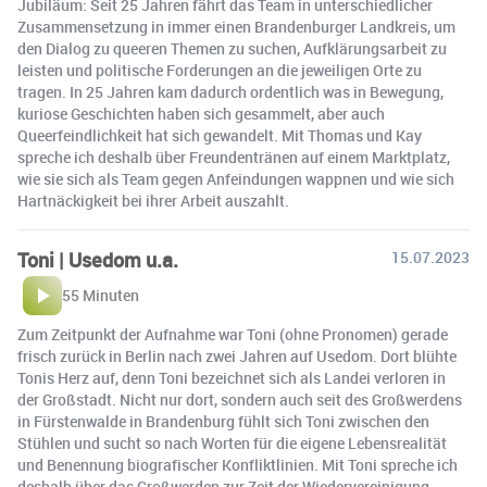
Jubiläum: Seit 25 Jahren fährt das Team in unterschiedlicher
Zusammensetzung in immer einen Brandenburger Landkreis, um
den Dialog zu queeren Themen zu suchen, Aufklärungsarbeit zu
leisten und politische Forderungen an die jeweiligen Orte zu
tragen. In 25 Jahren kam dadurch ordentlich was in Bewegung,
kuriose Geschichten haben sich gesammelt, aber auch
Queerfeindlichkeit hat sich gewandelt. Mit Thomas und Kay
spreche ich deshalb über Freundentränen auf einem Marktplatz,
wie sie sich als Team gegen Anfeindungen wappnen und wie sich
Hartnäckigkeit bei ihrer Arbeit auszahlt.
Toni | Usedom u.a.
15.07.2023
55 Minuten
Zum Zeitpunkt der Aufnahme war Toni (ohne Pronomen) gerade
frisch zurück in Berlin nach zwei Jahren auf Usedom. Dort blühte
Tonis Herz auf, denn Toni bezeichnet sich als Landei verloren in
der Großstadt. Nicht nur dort, sondern auch seit des Großwerdens
in Fürstenwalde in Brandenburg fühlt sich Toni zwischen den
Stühlen und sucht so nach Worten für die eigene Lebensrealität
und Benennung biografischer Konfliktlinien. Mit Toni spreche ich
deshalb über das Großwerden zur Zeit der Wiedervereinigung,