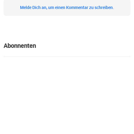
Somewhere Over The Hay Bale | Insta:
Melde Dich an, um einen Kommentar zu schreiben.
@somewhereoverthehaybale
Abonnenten