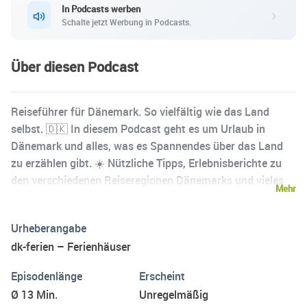
In Podcasts werben
Schalte jetzt Werbung in Podcasts.
Über diesen Podcast
Reiseführer für Dänemark. So vielfältig wie das Land
selbst. 🇩🇰 In diesem Podcast geht es um Urlaub in
Dänemark und alles, was es Spannendes über das Land
zu erzählen gibt. ☀️ Nützliche Tipps, Erlebnisberichte zu
den verschiedenen Reiseregionen Dänemarks und vieles
Mehr
mehr zu dem Land der zwei Meere und des Hygge-
Lebensgefühls. 🌊 Dieses Format wird produziert und
Urheberangabe
veröffentlicht von dk-ferien, der Vermittlung für
dk-ferien – Ferienhäuser
traumhafte Ferienhäuser in Dänemark. 🏡 Impressum: dk-
ferien.de/impressum.html
Episodenlänge
Erscheint
Ø 13 Min.
Unregelmäßig