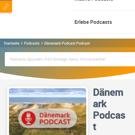
Erlebe Podcasts
Startseite
Podcasts
Dänemark Podcast Podcast
Dänem
ark
Podcas
t