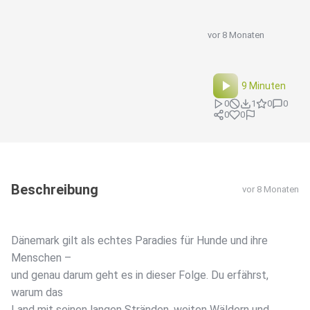
vor 8 Monaten
9 Minuten
0
1
0
0
0
0
Beschreibung
vor 8 Monaten
Dänemark gilt als echtes Paradies für Hunde und ihre
Menschen –
und genau darum geht es in dieser Folge. Du erfährst,
warum das
Land mit seinen langen Stränden, weiten Wäldern und