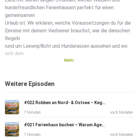
hundefreundlichen Ferienhäusern perfekt für einen
gemeinsamen
Urlaub ist. Wir erklären, welche Voraussetzungen du für die
Einreise mit deinem Vierbeiner brauchst, wie die dänischen
Regeln
rund um Leinenpflicht und Hunderassen aussehen und wo
sich dein
Mehr
Hund frei austoben darf. Außerdem bekommst du
praktische Tipps
zur Auswahl eines passenden Ferienhauses, ob mit
Weitere Episoden
eingezäuntem
Grundstück, Kamin oder Pool. Auch das Thema Rücksicht
und
#022 Robben an Nord- & Ostsee – Kegelrobben & Seehunde 🦭 | Naturerlebnis am Meer
Sauberkeit kommt nicht zu kurz, damit der Urlaub für alle
7 Minuten
vor 8 Monaten
angenehm bleibt. Und wer über Silvester reisen möchte,
erfährt,
#021 Ferienhaus buchen – Warum Agentur statt Plattform | Mehr Service, weniger Stress
wo es besonders ruhig ist. So wird dein Ferienhausurlaub
7 Minuten
vor 8 Monaten