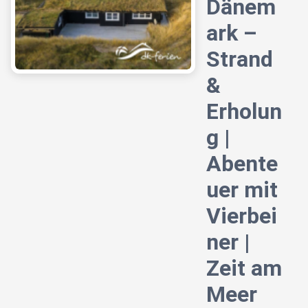
Dänem
ark –
Strand
&
Erholun
g |
Abente
uer mit
Vierbei
ner |
Zeit am
Meer