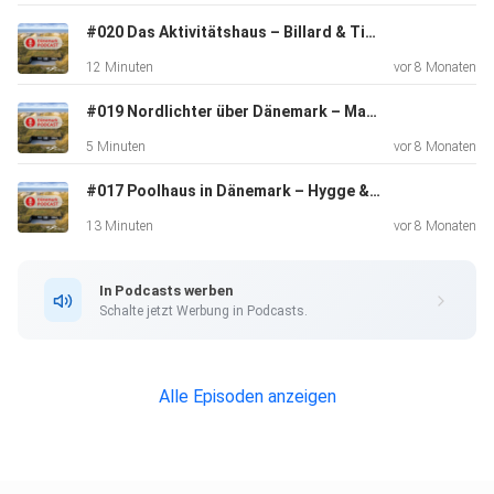
mit Hund
in Dänemark entspannt, abwechslungsreich und voller
#020 Das Aktivitätshaus – Billard & Tischtennis | Spaß im Ferienhaus | Urlaub für Gruppen
gemeinsamer
12 Minuten
vor 8 Monaten
Erlebnisse.
#019 Nordlichter über Dänemark – Magische Nächte | Beste Zeit & Foto-Tipps
5 Minuten
vor 8 Monaten
#017 Poolhaus in Dänemark – Hygge & Badespaß | Urlaub mit Freunden & Familie ️
13 Minuten
vor 8 Monaten
20 €-Gutscheincode für deine nächste Buchung bei dk-
ferien:
In Podcasts werben
podcast20. Infos und Teilnahmebedingungen unter
Schalte jetzt Werbung in Podcasts.
www.dk-ferien.de/podcast.html
Alle Episoden anzeigen