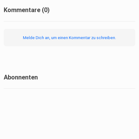
Kommentare (0)
Hinweis: Dieser Podcast wurde mithilfe künstlicher
Intelligenz
erstellt. Inhalte, Stimmen oder Musik können vollständig
Melde Dich an, um einen Kommentar zu schreiben.
oder
teilweise Kl-generiert sein.
Abonnenten