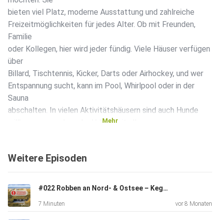
bieten viel Platz, moderne Ausstattung und zahlreiche
Freizeitmöglichkeiten für jedes Alter. Ob mit Freunden,
Familie
oder Kollegen, hier wird jeder fündig. Viele Häuser verfügen
über
Billard, Tischtennis, Kicker, Darts oder Airhockey, und wer
Entspannung sucht, kann im Pool, Whirlpool oder in der
Sauna
abschalten. In vielen Aktivitätshäusern sind auch Hunde
Mehr
willkommen, sodass der Urlaub mit allen
Familienmitgliedern
möglich ist. Besonders beliebt sind diese Unterkünfte für
Weitere Episoden
Gruppenreisen, Familienfeiern oder Firmenveranstaltungen,
da sie
Raum für gemeinsame Aktivitäten und Rückzug zugleich
#022 Robben an Nord- & Ostsee – Kegelrobben & Seehunde 🦭 | Naturerlebnis am Meer
bieten. In
7 Minuten
vor 8 Monaten
Dänemark und Norddeutschland finden sich zahlreiche