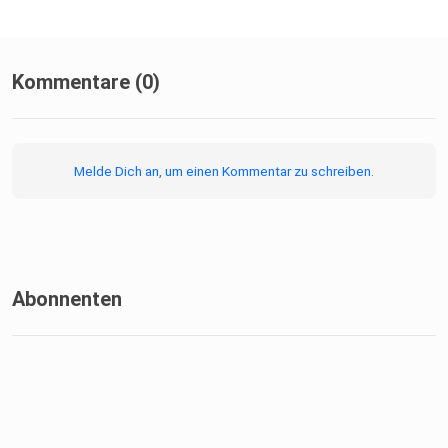
Kommentare (0)
Hinweis: Dieser Podcast wurde mithilfe künstlicher
Intelligenz
Melde Dich an, um einen Kommentar zu schreiben.
erstellt. Inhalte, Stimmen oder Musik können vollständig
oder
teilweise Kl-generiert sein.
Abonnenten