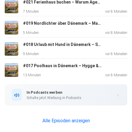
Aktivitätshäuser mit unterschiedlicher Ausstattung und
#021 Ferienhaus buchen – Warum Agentur statt Plattform | Mehr Service, weniger Stress
Lage. Sie
7 Minuten
vor 8 Monaten
sind auch eine attraktive Alternative zu klassischen
Tagungshotels, weil gemeinsames Spielen, Kochen und
#019 Nordlichter über Dänemark – Magische Nächte | Beste Zeit & Foto-Tipps
Entspannen
5 Minuten
vor 8 Monaten
das Miteinander stärkt und für unvergessliche Urlaubstage
sorgt.
#018 Urlaub mit Hund in Dänemark – Strand & Erholung | Abenteuer mit Vierbeiner | Zeit am Meer
9 Minuten
vor 8 Monaten
#017 Poolhaus in Dänemark – Hygge & Badespaß | Urlaub mit Freunden & Familie ️
13 Minuten
vor 8 Monaten
20 €-Gutscheincode für deine nächste Buchung bei dk-
In Podcasts werben
ferien:
Schalte jetzt Werbung in Podcasts.
podcast20. Infos und Teilnahmebedingungen unter
Alle Episoden anzeigen
www.dk-ferien.de/podcast.html