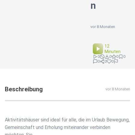
n
vor 8 Monaten
12
Minuten
0
0
0
0
0
0
0
Beschreibung
vor 8 Monaten
Aktivitätshäuser sind ideal für alle, die im Urlaub Bewegung,
Gemeinschaft und Erholung miteinander verbinden
möchten. Sie