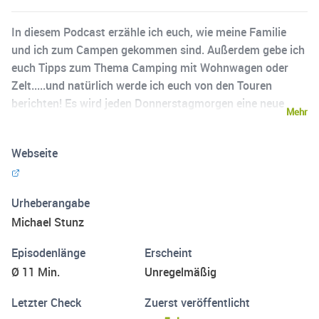
In diesem Podcast erzähle ich euch, wie meine Familie
und ich zum Campen gekommen sind. Außerdem gebe ich
euch Tipps zum Thema Camping mit Wohnwagen oder
Zelt.....und natürlich werde ich euch von den Touren
berichten! Es wird jeden Donnerstagmorgen eine neue
Mehr
Folge geben. Viel Spaß beim hören und folgt mir auf
meinen anderen Kanälen Homepage: https://michaels-
Webseite
camping-blog.jimdofree.com/ Instagram:
https://www.instagram.com/keep_calm_and_go_camping
_blog/ Facebook:
Urheberangabe
https://www.facebook.com/keep.calm.and.go.camping.po
Michael Stunz
dcast/ YouTube:
https://www.youtube.com/channel/UCvH-
Episodenlänge
Erscheint
iAHWiMPLuEEm3Q3DeRg
Ø 11 Min.
Unregelmäßig
Letzter Check
Zuerst veröffentlicht