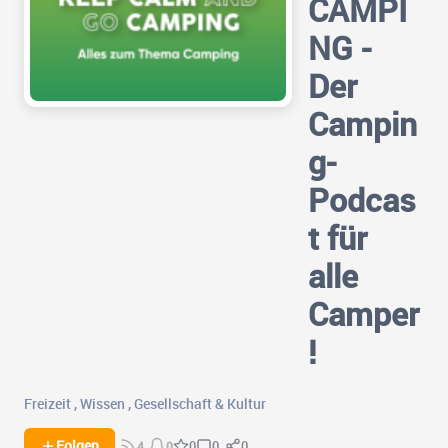
CAMPI
NG -
Der
Campin
g-
Podcas
t für
alle
Camper
!
Freizeit
,
Wissen
,
Gesellschaft & Kultur
0
0
Folgen
0
4
0