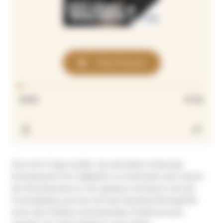
Die erste Folge erzählt, wie das kleine schleswig-
holsteinische Dorf alljährlich zur Großstadt wird, warum
der Butterkuchen im Hof genauso wichtig ist wie die
Festivalbühne und wie sich das Gemeinschaftsgefühl
unter dem Einfluss internationaler Großinvestoren