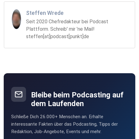
Steffen Wrede
Seit 2020 Chefredakteur bei Podcast
Plattform. Schreib' mir 'ne Mail!
steffen[at]podcast[punkt]de
Bleibe beim Podcasting auf
dem Laufenden
Schließe Dich 26.000+ Menschen an. Erhalte
interessante Fakten über das Podcasting, Tipps der
Redaktion, Job-Angebote, Events und mehr.