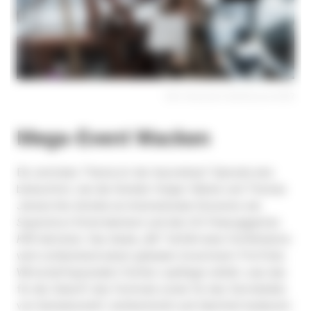
Bild: Alexander Mühlhausen/NDR
Mega-Event Wacken
Ein zentrales Thema ist der Ausverkauf: Episode eins
beleuchtet, wie die Gründer Holger Hübner und Thomas
Jensen ihre Anteile an internationale Konzerne wie
Superstruct
Entertainment und den US-Finanzgiganten
KKR
abtraten. Das lokale „Wir“-Gefühl einer Dorfinitiative
wich schleichend einem globalen Investment-Portfolio.
Wirtschaftsjournalist Stefan Loipfinger erklärt, was das
für die Zukunft des Festivals sowie für das Verständnis
von Gemeinschaft, Authentizität und Identität bedeutet.