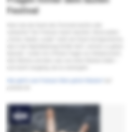
Festival
Kann man die Seele des Festivals kaufen oder
verkaufen? Der Podcast macht deutlich: Hinter jedem
„Faster, Harder, Louder“ steht ein Stück Dorfgeschichte,
das in der Kapitalisierung Gefahr läuft, verloren zu gehen.
Episode 1 endet mit offenen Fragen zur Urheberschaft,
dem Mythos und dem, was vom alten
Wacken
bleibt –
und macht neugierig, wie es weitergeht.
Hier geht’s zum Podcast
Wem gehört Wacken?
auf
podcast.de
.