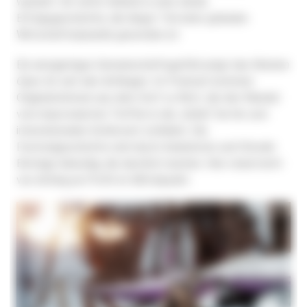
wandelt. Ein tiefer Einblick in eine lokale
Erfolgsgeschichte, die längst Teil einer globalen
Wirtschaftsdynamik geworden ist.
Ein einzigartiges Gemeinschaftsgefühl prägt das
Wacken
Open Air
seit den Anfängen. Im Podcast kommen
Originalstimmen aus dem Dorf zu Wort, die den Wandel
vom improvisierten Treffen in der „Kuhle“ bis hin zum
internationalen Großevent schildern. Die
Festivalgeschichte wird durch Anekdoten und Chronik-
Einträge lebendig, die deutlich machen: Hier stand nicht
von Anfang an Profit im Mittelpunkt.