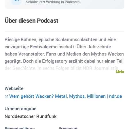
Schalte jetzt Werbung in Podcasts.
Über diesen Podcast
Riesige Bühnen, epische Schlammschlachten und eine
einzigartige Festivalgemeinschaft: Über Jahrzehnte
haben Veranstalter, Fans und Medien den Mythos Wacken
geprägt. Doch die Erfolgsstory erzählt dabei nur einen Teil
der Geschichte. In sechs Folgen blickt NDR Journalistin
Mehr
Maja Bahtijarević auf ein Festival, das aus einem kleinen
Dorf in Schleswig-Holstein zu einer internationalen Marke
Webseite
geworden ist. Es geht um unbesungene Held*innen und
Wem gehört Wacken? Metal, Mythos, Millionen | ndr.de
vergessene Gründer. Um Macht, Eigentum und die
kulturelle Bedeutung eines Festivals mit Kultstatus. Und
Urheberangabe
die Frage: Wem gehört Wacken eigentlich?
Norddeutscher Rundfunk
Episodenlänge
Erscheint