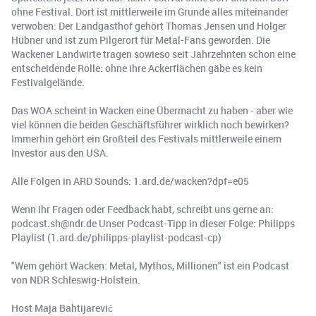
ohne Festival. Dort ist mittlerweile im Grunde alles miteinander
verwoben: Der Landgasthof gehört Thomas Jensen und Holger
Hübner und ist zum Pilgerort für Metal-Fans geworden. Die
Wackener Landwirte tragen sowieso seit Jahrzehnten schon eine
entscheidende Rolle: ohne ihre Ackerflächen gäbe es kein
Festivalgelände.
Das WOA scheint in Wacken eine Übermacht zu haben - aber wie
viel können die beiden Geschäftsführer wirklich noch bewirken?
Immerhin gehört ein Großteil des Festivals mittlerweile einem
Investor aus den USA.
Alle Folgen in ARD Sounds: 1.ard.de/wacken?dpf=e05
Wenn ihr Fragen oder Feedback habt, schreibt uns gerne an:
podcast.sh@ndr.de Unser Podcast-Tipp in dieser Folge: Philipps
Playlist (1.ard.de/philipps-playlist-podcast-cp)
"Wem gehört Wacken: Metal, Mythos, Millionen" ist ein Podcast
von NDR Schleswig-Holstein.
Host Maja Bahtijarević