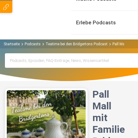
Erlebe Podcasts
Startseite
Podcasts
Teatime bei den Bridgertons Podcast
Pall Mall mit F
Pall
Mall
mit
Familie