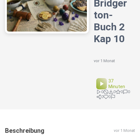
Bridger
ton-
Buch 2
Kap 10
vor 1 Monat
37
Minuten
0
0
0
0
0
0
Beschreibung
vor 1 Monat