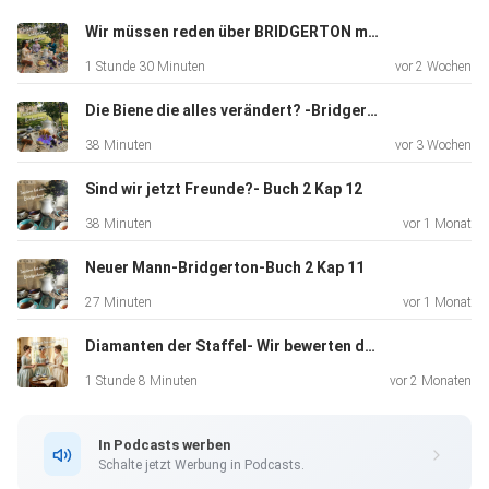
Oder was meint Ihr?
Wir müssen reden über BRIDGERTON mit den Patmore´s
1 Stunde 30 Minuten
vor 2 Wochen
Die Biene die alles verändert? -Bridgerton Buch2 Kap 13
38 Minuten
vor 3 Wochen
Yours truly
Sind wir jetzt Freunde?- Buch 2 Kap 12
38 Minuten
vor 1 Monat
Ethel und Philomena
Neuer Mann-Bridgerton-Buch 2 Kap 11
27 Minuten
vor 1 Monat
Diamanten der Staffel- Wir bewerten die 4 Staffel von Bridgertons
1 Stunde 8 Minuten
vor 2 Monaten
In Podcasts werben
Schalte jetzt Werbung in Podcasts.