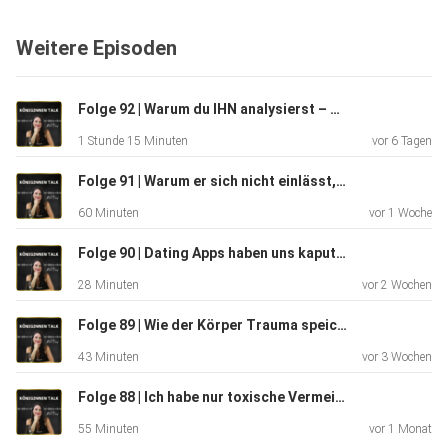
Entscheidung und darum, warum wahre Liebe oft viel
ruhiger
Weitere Episoden
beginnt, als Hollywood uns glauben lässt. Eine inspirierende
Folge über Seelenpartner, Manifestation und den Weg in
eine
Folge 92 | Warum du IHN analysierst – dabei geht's um DICH
erfüllte Beziehung.
1 Stunde 15 Minuten
vor 6 Tagen
Der Bindungscode: Dein Weg zu echter Verbindung:
Folge 91 | Warum er sich nicht einlässt, trotz Gefühlen für dich
https://www.soulmatecoaching.de/bindungscode/?
60 Minuten
vor 1 Woche
el=podcast_episode84&htrafficsource=podcast
Folge 90 | Dating Apps haben uns kaputt gemacht – so findest du ihn offline
28 Minuten
vor 2 Wochen
Finde deinen Seelenpartner und erschaffe die Liebe, die
dich
Folge 89 | Wie der Körper Trauma speichert
wirklich erfüllt.
43 Minuten
vor 3 Wochen
Sichere dir jetzt deinen Platz im Soulmate Coaching:
Folge 88 | Ich habe nur toxische Vermeider gedatet - bis DAS passierte
https://gbj.soulmatecoaching.de/mentoring/?
el=podcast_episode84&htrafficsource=podcast
55 Minuten
vor 1 Monat