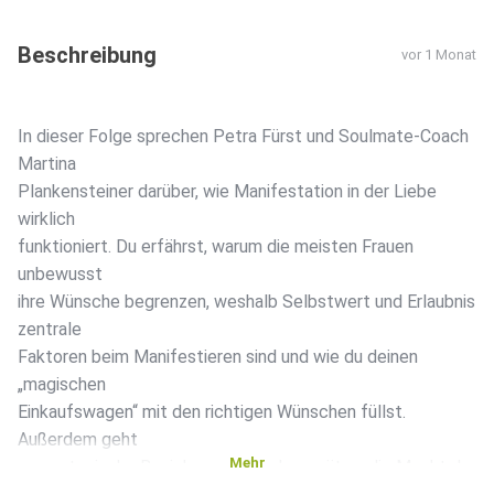
Beschreibung
vor 1 Monat
In dieser Folge sprechen Petra Fürst und Soulmate-Coach
Martina
Plankensteiner darüber, wie Manifestation in der Liebe
wirklich
funktioniert. Du erfährst, warum die meisten Frauen
unbewusst
ihre Wünsche begrenzen, weshalb Selbstwert und Erlaubnis
zentrale
Faktoren beim Manifestieren sind und wie du deinen
„magischen
Einkaufswagen“ mit den richtigen Wünschen füllst.
Außerdem geht
Mehr
es um toxische Beziehungen, Glaubenssätze, die Macht der