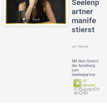
Seelenp
artner
manife
stierst
vor 1 Monat
Mit dem Gesetz
der Anziehung
zum
Seelenpartner
47
Minuten
0
0
0
0
0
0