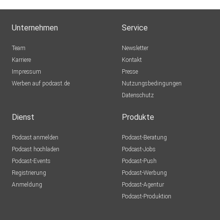
Facebook Gruppe:
https://www.facebook.com/groups/soulmatecoaching.de
Unternehmen
Service
#glücklicheBeziehung #MannVerliebtMachen #PetraFürst
Team
Newsletter
#Dating
Karriere
Kontakt
Impressum
Presse
Werben auf podcast.de
Nutzungsbedingungen
Datenschutz
Dienst
Produkte
Podcast anmelden
Podcast-Beratung
Podcast hochladen
Podcast-Jobs
Podcast-Events
Podcast-Push
Registrierung
Podcast-Werbung
Anmeldung
Podcast-Agentur
Podcast-Produktion