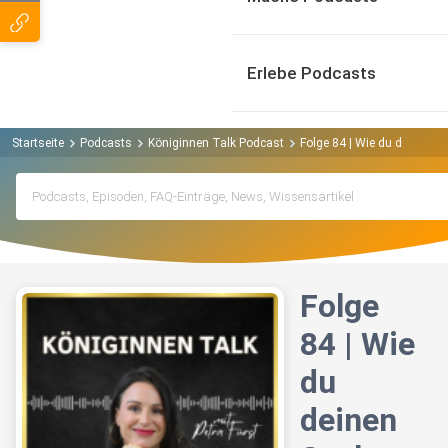
Erlebe Podcasts
Startseite
Podcasts
Königinnen Talk Podcast
Folge 84 | Wie du deinen Se
Folge
84 | Wie
du
deinen