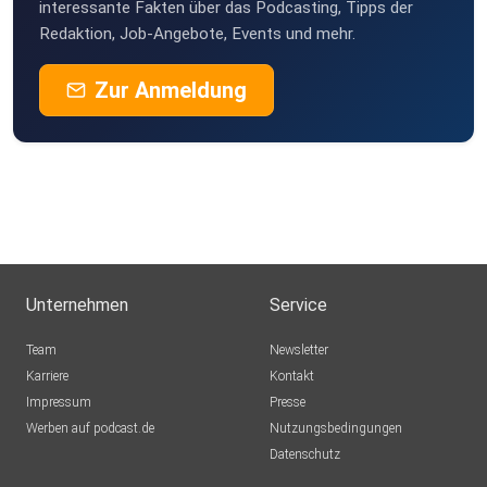
klamakev
interessante Fakten über das Podcasting, Tipps der
Redaktion, Job-Angebote, Events und mehr.
schmie69
Zur Anmeldung
ntdeckr
steffenroeder
dieSuesse
Unternehmen
Service
One
Team
Newsletter
Karriere
Kontakt
Impressum
Presse
andreasamadeus
Werben auf podcast.de
Nutzungsbedingungen
Datenschutz
oceanno