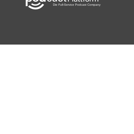
neujahr13
diato14
wien
Nicrauh
remah
soulinsadness
pixelpuppe
Lurcher