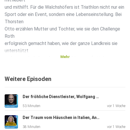
und mithilft. Für die Walchshöfers ist Triathlon nicht nur ein
Sport oder ein Event, sondern eine Lebenseinstellung. Bei
Thorsten
Otto erzählen Mutter und Tochter, wie sie den Challenge
Roth
erfolgreich gemacht haben, wie der ganze Landkreis sie
unterstützt
Mehr
und warum ihr Leben dennoch nicht sorgenfrei ist.
Weitere Episoden
Der fröhliche Dienstleister, Wolfgang Krebs, Kabarettist, "Ich bin dankbar für alles, was ich habe".
53 Minuten
vor 1 Woche
Der Traum vom Häuschen in Italien, Andrea L'Arronge, Schauspielerin, "Das Erste, was ich morgens sehe, ist der Zitronenbaum."
38 Minuten
vor 1 Woche