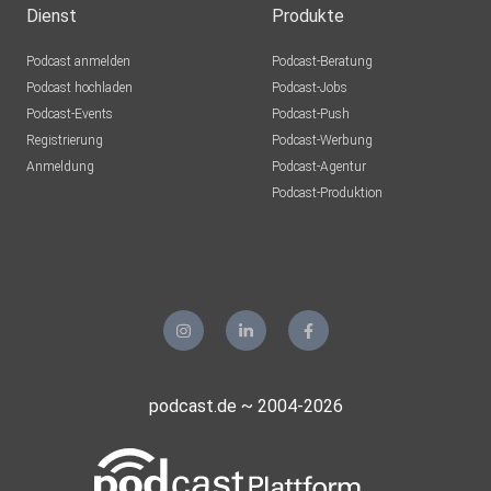
Dienst
Produkte
Podcast anmelden
Podcast-Beratung
blumig61
Podcast hochladen
Podcast-Jobs
Podcast-Events
Podcast-Push
puschl2209
Registrierung
Podcast-Werbung
Anmeldung
Podcast-Agentur
Podcast-Produktion
anemone
capramontes
Lilaeye
Leipzig
podcast.de ~ 2004-2026
Bedeking
sipo