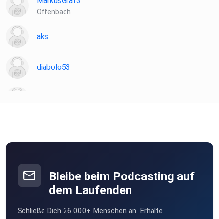
MarkusGraf3
Offenbach
aks
diabolo53
Martin81
Sternenelfin
22JoM06
Obernburg am Main
Bleibe beim Podcasting auf
dem Laufenden
sts
Schließe Dich 26.000+ Menschen an. Erhalte