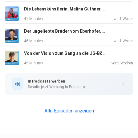
Die Lebenskünstlerin, Malina Güthner, Wal-Tour-Guide und mehr, "Ich hatte auf jeden Fall total viel Angst"
41 Minuten
vor 1 Woche
Der ungeliebte Bruder vom Eberhofer, Gerhard Wittmann, Schauspieler, "Ich hatte keinen Plan B"
46 Minuten
vor 1 Woche
Von der Vision zum Gang an die US-Börse, Markus Pflitsch, Tech-Unternehmer, "Kein Plan B, that’s me"
45 Minuten
vor 2 Wochen
In Podcasts werben
Schalte jetzt Werbung in Podcasts.
Alle Episoden anzeigen