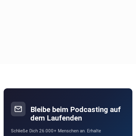
Ausbeutung der Silberminen durch die Spanier, den
Silberflotten
und der Sklaverei, vom globalen Handel, der neben
grenzenlosem
Profit auch Elend und Hunger mit sich brachte, über das
NS-Raubsilber bis zum Familiensilber unserer Zeit. Es sind
Geschichten von Königen und Sklaven, von Konquistadoren,
Piraten
und Kaufleuten. Ohne die faszinierende Geschichte des
Silbers ist
die Welt von heute nicht zu verstehen.
Bleibe beim Podcasting auf
dem Laufenden
Dr. Tillmann Bendikowski, geb. 1965, ist
Journalist und promovierter Historiker. Als Gründer und
Schließe Dich 26.000+ Menschen an. Erhalte