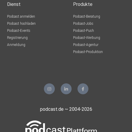
1938/39« (2022) und zuletzt »Himmel Hilf. Warum wir Halt
Dienst
Produkte
in
Podcast anmelden
Podcast-Beratung
übernatürlichen Kräften suchen: Aberglaube und magisches
Podcast hochladen
Podcast-Jobs
Denken
Podcast-Events
Podcast-Push
vom Mittelalter bis heute« (2023).
Registrierung
Podcast-Werbung
Anmeldung
Podcast-Agentur
Podcast-Produktion
Schnitt, Technik Jupp Stepprath, Realisation: Uwe
Kullnick
______________________________________________
podcast.de ~ 2004-2026
____________________________