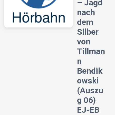
– Jagd
nach
dem
Silber
von
Tillman
n
Bendik
owski
(Auszu
g 06)
EJ-EB