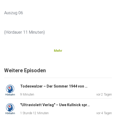
Auszug 06
(Hördauer 11 Minuten)
Mehr
Weitere Episoden
Literatur Radio Hörbahn stellt dieses Buch in der Serie „Ein
Jahr
– ein Buch“ in besonderer Weise vor. Wir lesen 12 kleine
Todeswalzer – Der Sommer 1944 von Christian Bommarius (Kapitel 8) EJ-EB
Auszüge,
9 Minuten
vor 2 Tagen
die Einblick in historische Hintergründe, erzählerische
Feinheiten und die besondere Atmosphäre des Textes
"Ultraviolett Verlag" – Uwe Kullnick spricht mit der Verlegerin Katja Völkel über ihren Verlag - Verlage on Stage
geben. Monat
1 Stunde 12 Minuten
vor 4 Tagen