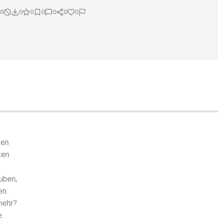
0
0
0
0
0
0
0
ten
ten
auben,
en:
mehr?
.