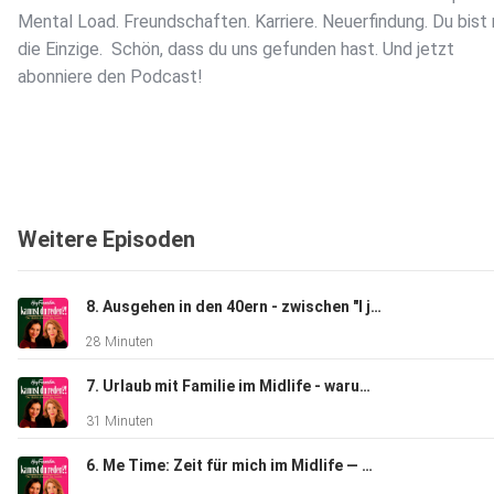
Mental Load. Freundschaften. Karriere. Neuerfindung. Du bist 
die Einzige. ️ Schön, dass du uns gefunden hast. Und jetzt
abonniere den Podcast!
Weitere Episoden
8. Ausgehen in den 40ern - zwischen "I just wanna dance" & Nahtoderfahrung am nächsten Morgen
28 Minuten
7. Urlaub mit Familie im Midlife - warum er sich für Mütter manchmal ganz anders als Urlaub anfühlt.
31 Minuten
6. Me Time: Zeit für mich im Midlife — woher nehmen und nicht stehlen?