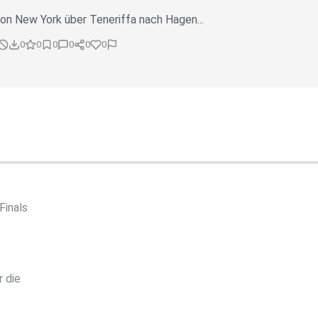
von New York über Teneriffa nach Hagen...
0
0
0
0
0
0
Finals
r die