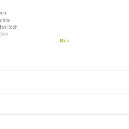
hen
erste
efan Koch
chen
Mehr
urs
um die
er