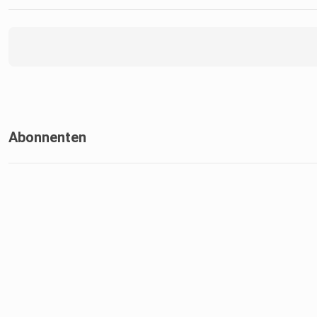
Folgt uns auf unseren Kanälen und diskutiert mit: Wer holt de
NBA-Titel? Und wer zieht ins BBL-Finale ein? ️
Abonnenten