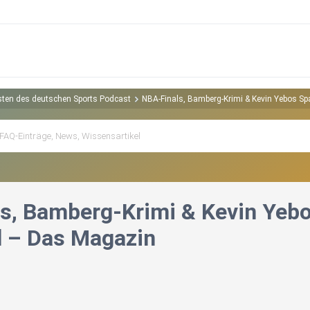
isten des deutschen Sports Podcast
NBA-Finals, Bamberg-Krimi & Kevin Yebos Sp
s, Bamberg-Krimi & Kevin Yebos
l – Das Magazin