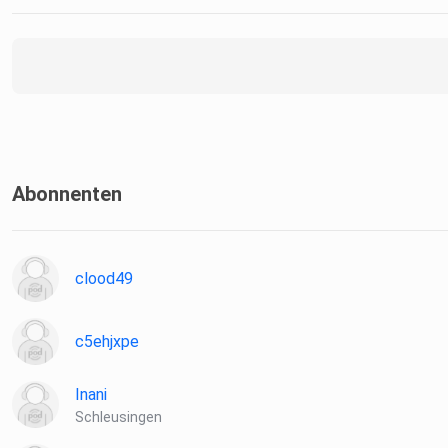
Abonnenten
clood49
c5ehjxpe
Inani
Schleusingen