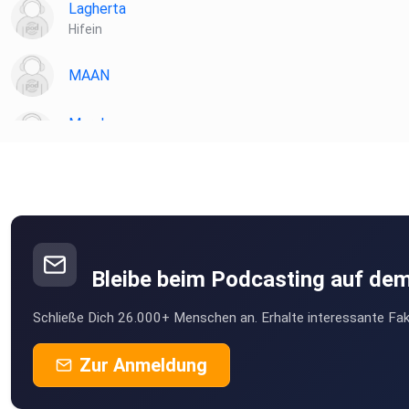
Lagherta
Hifein
MAAN
Maralen
oschersleben
Jessycat13
Heidenrod
Knirps2006
Stadtallendorf
Bleibe beim Podcasting auf de
FrauPetra
Schließe Dich 26.000+ Menschen an. Erhalte interessante Fak
Bayern
Ritatady
Zur Anmeldung
Herten