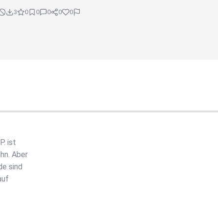
3
0
0
0
0
0
. ist
hn. Aber
de sind
auf