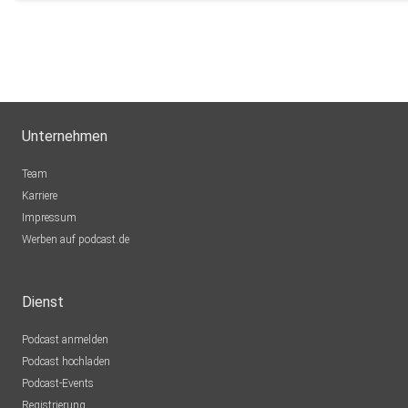
Janette64
Lübeck
drpbpsjp
Regensburg
jqpjvjmy
Unternehmen
Lhiannon
Team
Wolfsburg
Karriere
Impressum
jquevedo
Werben auf podcast.de
Frankfurt
Appolina
Dienst
Finsterwalde
Podcast anmelden
Maxgrete
Podcast hochladen
Itzehoe
Podcast-Events
sly1806
Registrierung