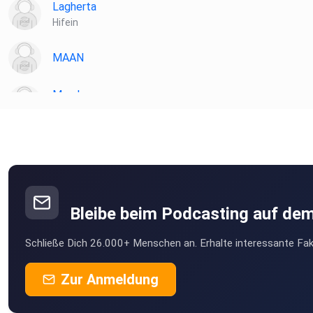
Lagherta
Hifein
MAAN
Maralen
oschersleben
Jessycat13
Heidenrod
Knirps2006
Stadtallendorf
Bleibe beim Podcasting auf de
FrauPetra
Schließe Dich 26.000+ Menschen an. Erhalte interessante Fak
Bayern
Ritatady
Zur Anmeldung
Herten