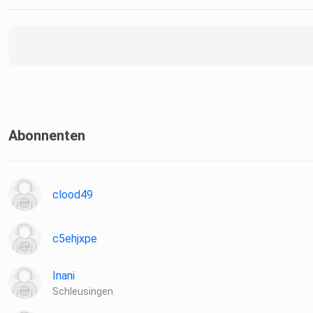
Abonnenten
clood49
c5ehjxpe
Inani
Schleusingen