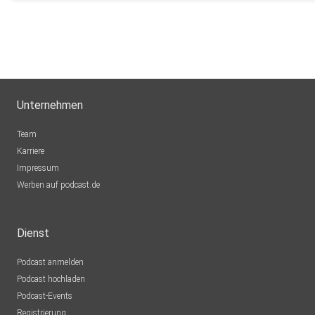
Janette64
Lübeck
drpbpsjp
Regensburg
jqpjvjmy
Unternehmen
Lhiannon
Team
Wolfsburg
Karriere
Impressum
jquevedo
Werben auf podcast.de
Frankfurt
Appolina
Dienst
Finsterwalde
Podcast anmelden
Maxgrete
Podcast hochladen
Itzehoe
Podcast-Events
sly1806
Registrierung