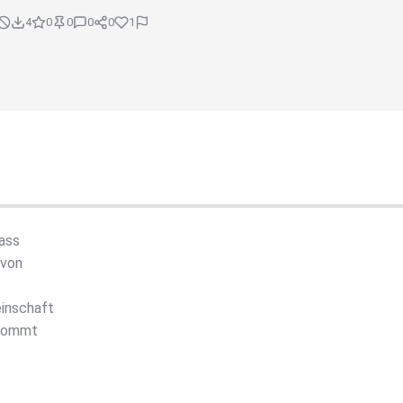
4
0
0
0
0
1
dass
 von
einschaft
ekommt