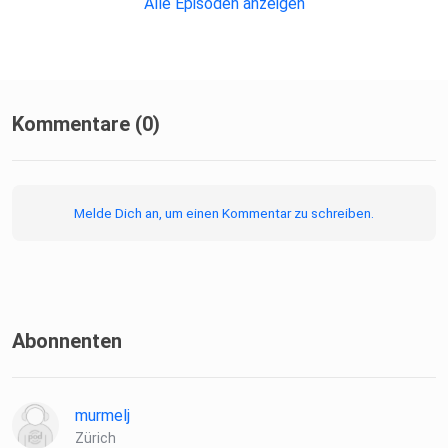
Alle Episoden anzeigen
(MoonDial / Modern Recordings) - Pat Metheny: In On It
(Side-Eye
III+ / Green Hill)
Kommentare (0)
Melde Dich an, um einen Kommentar zu schreiben.
Abonnenten
murmelj
Zürich