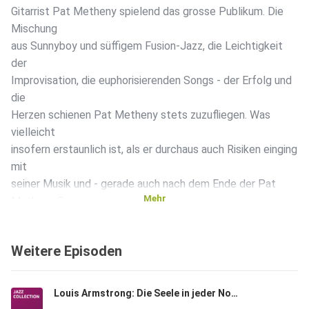
Gitarrist Pat Metheny spielend das grosse Publikum. Die
Mischung
aus Sunnyboy und süffigem Fusion-Jazz, die Leichtigkeit
der
Improvisation, die euphorisierenden Songs - der Erfolg und
die
Herzen schienen Pat Metheny stets zuzufliegen. Was
vielleicht
insofern erstaunlich ist, als er durchaus auch Risiken einging
mit
seiner Musik und - gerade auch nach dem Ende der Pat
Mehr
Metheny Group
2010 - immer wieder neue Wege suchte. Wie er es schafft,
auch mit
Weitere Episoden
über 70 jugendlich zu wirken und live unterwegs zu sein,
was seine
Musik auszeichnet und wie man sich selber als Gitarrist von
Louis Armstrong: Die Seele in jeder Note
einer