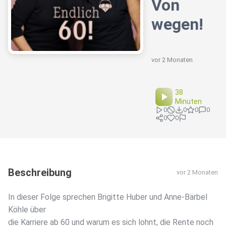
Von
wegen!
vor 2 Monaten
38
Minuten
0
0
0
0
0
0
Beschreibung
vor 2 Monaten
In dieser Folge sprechen Brigitte Huber und Anne-Bärbel
Köhle über
die Karriere ab 60 und warum es sich lohnt, die Rente noch