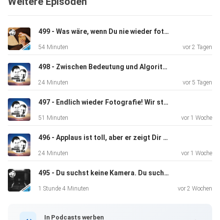
Weitere Episoden
Folge über
kluge Sätze, ihre Fallstricke – und darüber, warum der
eigene Weg
499 - Was wäre, wenn Du nie wieder fotografieren dürftest?
oft spannender ist als jedes noch so berühmte Zitat.
54 Minuten
vor 2 Tagen
498 - Zwischen Bedeutung und Algorithmus
24 Minuten
vor 5 Tagen
497 - Endlich wieder Fotografie! Wir starten analog. (Folge 1/6)
51 Minuten
vor 1 Woche
496 - Applaus ist toll, aber er zeigt Dir nicht den Weg
24 Minuten
vor 1 Woche
495 - Du suchst keine Kamera. Du suchst etwas anderes.
1 Stunde 4 Minuten
vor 2 Wochen
In Podcasts werben