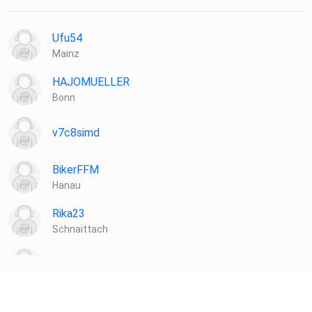
Ufu54
Mainz
HAJOMUELLER
Bonn
v7c8simd
BikerFFM
Hanau
Rika23
Schnaittach
neumannhobbyfotografie
g81lqngx