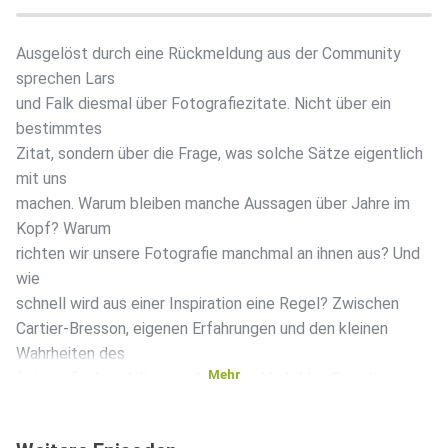
Ausgelöst durch eine Rückmeldung aus der Community
sprechen Lars
und Falk diesmal über Fotografiezitate. Nicht über ein
bestimmtes
Zitat, sondern über die Frage, was solche Sätze eigentlich
mit uns
machen. Warum bleiben manche Aussagen über Jahre im
Kopf? Warum
richten wir unsere Fotografie manchmal an ihnen aus? Und
wie
schnell wird aus einer Inspiration eine Regel? Zwischen
Cartier-Bresson, eigenen Erfahrungen und den kleinen
Wahrheiten des
Mehr
fotografischen Alltags geht es um Vorbilder, Orientierung
und die
Freiheit, Dinge immer wieder neu zu hinterfragen. Eine