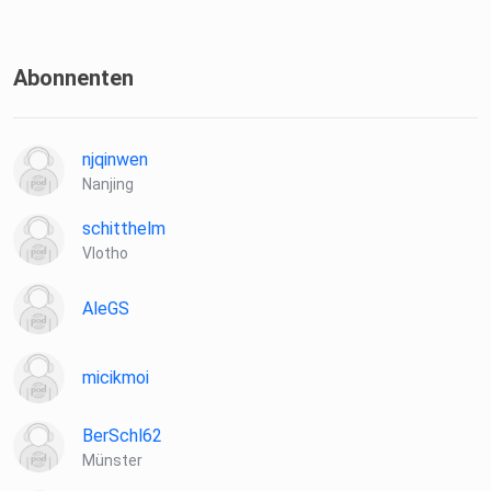
Abonnenten
njqinwen
Nanjing
schitthelm
Vlotho
AleGS
micikmoi
BerSchl62
Münster