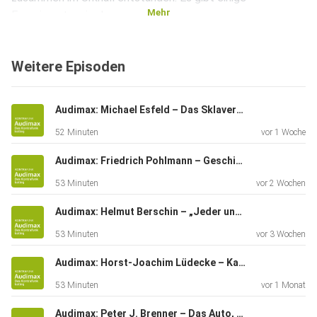
Mehr
Experimente wie das
Doppelspalt-Experiment und die Quantenteleportation, die
darauf
Weitere Episoden
hinweisen, dass unsere Wirklichkeit in eine höhere Ebene
der
Wirklichkeit eingebettet ist, die zeitlos ist.
Audimax: Michael Esfeld – Das Sklaverei-Dilemma und die Sokrates-Haltung
52 Minuten
vor 1 Woche
Audimax: Friedrich Pohlmann – Geschichtspolitik in Deutschland. Vom „Historikerstreit“ bis zur Gegenwart
53 Minuten
vor 2 Wochen
Audimax: Helmut Berschin – „Jeder und jede ist seines oder ihres Glückes Schmied*in“
53 Minuten
vor 3 Wochen
Audimax: Horst-Joachim Lüdecke – Kampf gegen die Physik, warum die deutsche Energiewende scheitert
53 Minuten
vor 1 Monat
Audimax: Peter J. Brenner – Das Auto, Streitobjekt im Kulturkampf