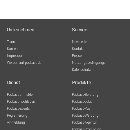
Unternehmen
Service
Team
Newsletter
Karriere
Kontakt
Impressum
Presse
Werben auf podcast.de
Nutzungsbedingungen
Datenschutz
Dienst
Produkte
Podcast anmelden
Podcast-Beratung
Podcast hochladen
Podcast-Jobs
Podcast-Events
Podcast-Push
Registrierung
Podcast-Werbung
Anmeldung
Podcast-Agentur
Podcast-Produktion