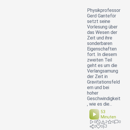
Physikprofessor
Gerd Ganteför
setzt seine
Vorlesung über
das Wesen der
Zeit und ihre
sonderbaren
Eigenschaften
fort. In diesem
zweiten Teil
geht es um die
Verlangsamung
der Zeit in
Gravitationsfeld
ern und bei
hoher
Geschwindigkeit
, wie es die...
53
Minuten
0
2
0
0
0
0