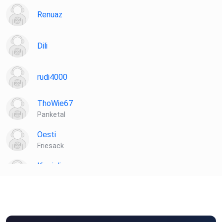
Renuaz
Dili
rudi4000
ThoWie67
Panketal
Oesti
Friesack
Kingjulien
Adenstedt
DevalCICX
Berlin