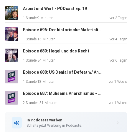
Kontoinhaber: 99 ZU EINS UG
Arbeit und Wert - PÖDcast Ep. 19
und
1 Stunde 9 Minuten
vor 3 Tagen
PayPal:
https://www.paypal.com/donate/?
Episode 696: Der historische Materialismus mit Paul und Paul
hosted_button_id=Y2SAE9Q8YBY9A
1 Stunde 15 Minuten
vor 4 Tagen
Wenn ihr Zugang zu unserer Discord-Community möchtet,
dann
Episode 689: Hegel und das Recht
unterstützt uns doch bitte über Ko-Fi oder Patreon:
1 Stunde 34 Minuten
vor 6 Tagen
https://ko-fi.com/99zueins oder
https://www.patreon.com/c/99zueins
Episode 688: US Denial of Defeat w/ Anusar Farooqui
1 Stunde 18 Minuten
vor 1 Woche
Episode 687: Mühsams Anarchismus - Eine Kritik mit Daniel und Inge
2 Stunden 51 Minuten
vor 1 Woche
In Podcasts werben
Schalte jetzt Werbung in Podcasts.