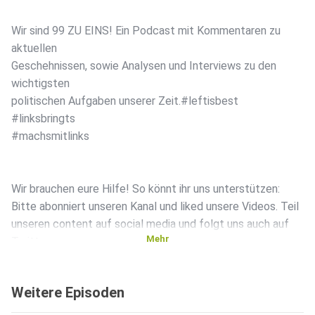
Wir sind 99 ZU EINS! Ein Podcast mit Kommentaren zu
aktuellen
Geschehnissen, sowie Analysen und Interviews zu den
wichtigsten
politischen Aufgaben unserer Zeit.#leftisbest
#linksbringts
#machsmitlinks
Wir brauchen eure Hilfe! So könnt ihr uns unterstützen:
Bitte abonniert unseren Kanal und liked unsere Videos. Teil
unseren content auf social media und folgt uns auch auf
Mehr
Twitter,
Instagram und FB Wir empfangen auch Spenden unter:
Weitere Episoden
IBAN: DE93 2022 0800 0058 7940 76, BIC/SWIFT:
SXPYDEHHXXX,