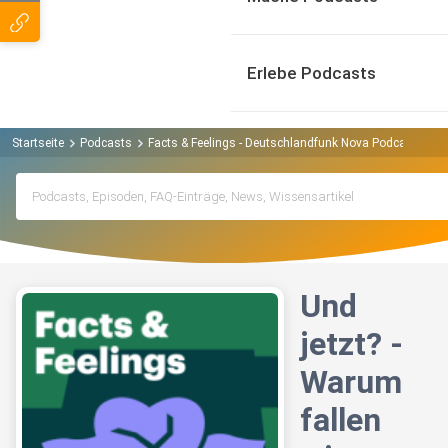
Erlebe Podcasts
Startseite
Podcasts
Facts & Feelings - Deutschlandfunk Nova Podcast
Un
Und
jetzt? -
Warum
fallen