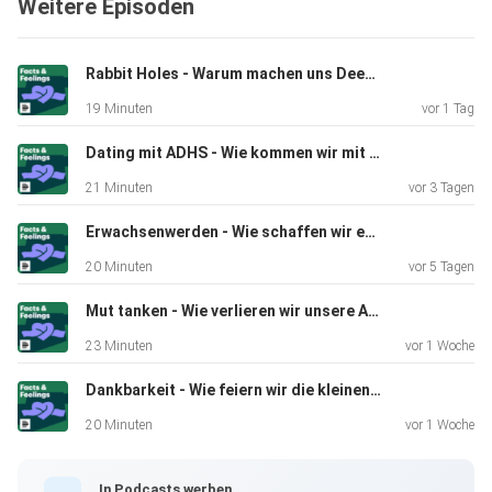
Weitere Episoden
Staatsexamen in ein
Loch gefallen
Rabbit Holes - Warum machen uns Deep Dives glücklich?
19 Minuten
vor 1 Tag
Gesprächspartner: Frederik Hümmeke,
Wirtschaftswissenschaftler,
Dating mit ADHS - Wie kommen wir mit intensiven Gefühlen klar?
Neurowissenschaftler und Coach
21 Minuten
vor 3 Tagen
Erwachsenwerden - Wie schaffen wir es, uns endlich von den Eltern zu lösen?
Gesprächspartnerin: Ulrike Scheuermann, Psychologin und
20 Minuten
vor 5 Tagen
Autorin
Mut tanken - Wie verlieren wir unsere Angst vorm Autofahren?
23 Minuten
vor 1 Woche
Autor und Host: Przemek Żuk
Dankbarkeit - Wie feiern wir die kleinen Dinge?
20 Minuten
vor 1 Woche
Redaktion: Friederike Seeger, Anton Stanislawski, Anne
Bohlmann,
In Podcasts werben