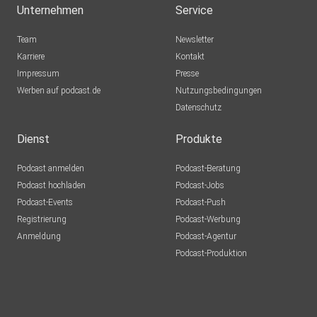
Unternehmen
Service
Team
Newsletter
Meldet euch!
Karriere
Kontakt
Impressum
Presse
Ihr könnt das Team von Facts & Feelings über Whatsapp
Werben auf podcast.de
Nutzungsbedingungen
erreichen.
Datenschutz
Uns interessiert: Was beschäftigt euch? Habt ihr ein
Dienst
Produkte
Thema, über
Podcast anmelden
Podcast-Beratung
das wir unbedingt in der Sendung und im Podcast sprechen
Podcast hochladen
Podcast-Jobs
sollen?
Podcast-Events
Podcast-Push
Registrierung
Podcast-Werbung
Schickt uns eine Sprachnachricht oder schreibt uns per
Anmeldung
Podcast-Agentur
0160-91360852 oder an
Podcast-Produktion
factsundfeelings@deutschlandradio.de.
Wichtig: Wenn ihr diese Nummer speichert und uns eine