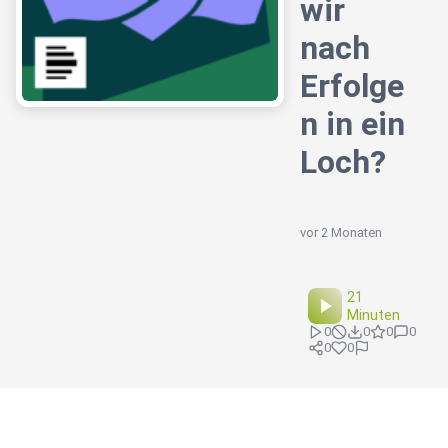
wir
nach
Erfolge
n in ein
Loch?
vor 2 Monaten
21
Minuten
0
0
0
0
0
0