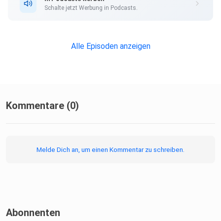
Christian Schmitt
Schalte jetzt Werbung in Podcasts.
Produktion: Choukri Gustmann
Alle Episoden anzeigen
**********
Kommentare (0)
Quellen:
Melde Dich an, um einen Kommentar zu schreiben.
Berke, J.D. (2018). What does dopamine mean?. Nature
Neuroscience, 21, 787–793.
Rhew, E., Piro, J. S., Goolkasian, P., & Cosentino, P.
(2018). The effects of a growth mindset on self-efficacy
Abonnenten
and