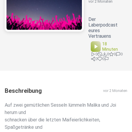
vor 2 Monaten
Der
Laberpodcast
eures
Vertrauens
18
Minuten
0
0
0
0
0
0
Beschreibung
vor 2 Monaten
Auf zwei gemütlichen Sesseln lümmeln Malika und Joi
herum und
schnacken über die letzten Maifeierlichkeiten,
Spaßgetränke und