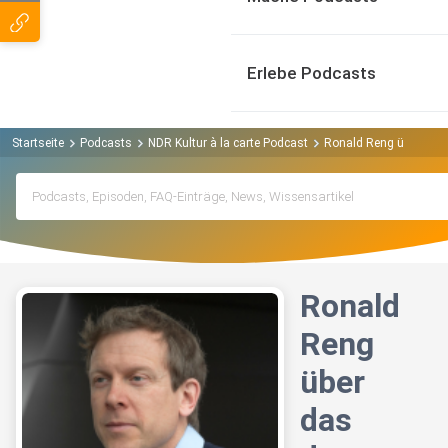
Erlebe Podcasts
Startseite
Podcasts
NDR Kultur à la carte Podcast
Ronald Reng über das
Ronald
Reng
über
das