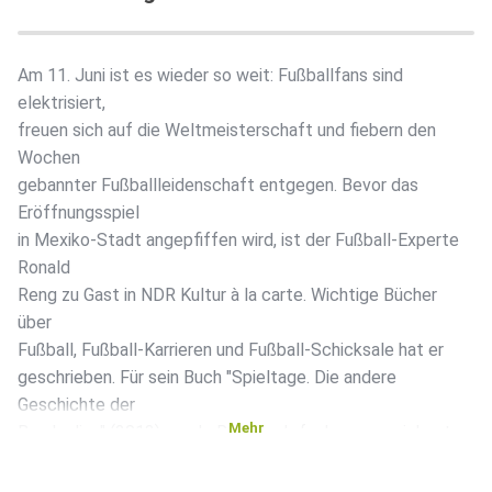
Am 11. Juni ist es wieder so weit: Fußballfans sind
elektrisiert,
freuen sich auf die Weltmeisterschaft und fiebern den
Wochen
gebannter Fußballleidenschaft entgegen. Bevor das
Eröffnungsspiel
in Mexiko-Stadt angepfiffen wird, ist der Fußball-Experte
Ronald
Reng zu Gast in NDR Kultur à la carte. Wichtige Bücher
über
Fußball, Fußball-Karrieren und Fußball-Schicksale hat er
geschrieben. Für sein Buch "Spieltage. Die andere
Geschichte der
Mehr
Bundesliga" (2013) wurde Reng mehrfach ausgezeichnet,
unter anderem
mit dem "NDR Kultur Sachbuchpreis". In seinem gerade