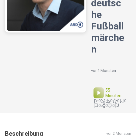
deutsc
he
Fußball
märche
n
vor 2 Monaten
55
Minuten
0
0
0
0
0
0
0
Beschreibung
vor 2 Monaten