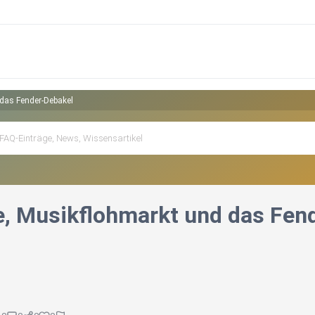
 das Fender-Debakel
e, Musikflohmarkt und das Fen