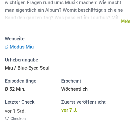
wichtigen Fragen rund ums Musik machen: Wie macht
man eigentlich ein Album? Womit beschäftigt sich eine
Band den ganzen Tag? Was passiert im Tourbus? Mit
Mehr
ihrem Podcast nimmt sie euch mit in ihren Alltag, stellt
euch spannende Künstler vor, thematisiert
Webseite
Songwritingprozesse und das Musikbusiness. Für
Modus Miu
Musikbegeisterte und Miu-Fans - und die, die’s werden
wollen.
Urheberangabe
Miu / Blue-Eyed Soul
Episodenlänge
Erscheint
Ø 52 Min.
Wöchentlich
Letzter Check
Zuerst veröffentlicht
vor 7 J.
vor 1 Std.
Checken