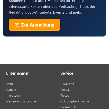
Schließe Dich 26.000+ Menschen an. Erhalte
interessante Fakten über das Podcasting, Tipps der
Redaktion, Job-Angebote, Events und mehr.
Zur Anmeldung
Unternehmen
Service
Team
Newsletter
Karriere
Kontakt
Impressum
Presse
Werben auf podcast.de
Nutzungsbedingungen
Datenschutz