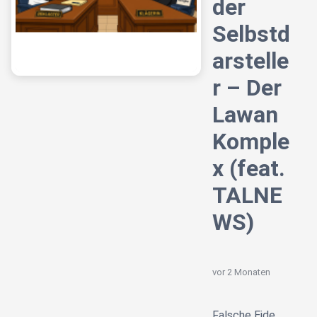
der
Selbstd
arstelle
r – Der
Lawan
Komple
x (feat.
TALNE
WS)
vor 2 Monaten
Falsche Eide