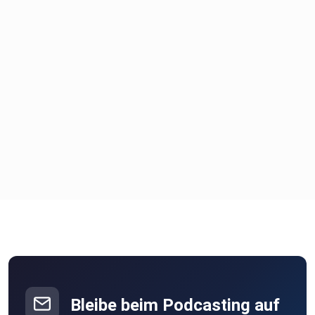
ihr den Fall? Lasst uns euer Feedback in den Kommentaren
da –
solange es sachlich bleibt und zum Kontext beiträgt.
Vergesst nicht
zu liken, zu teilen und den Kanal zu abonnieren!
Bleibe beim Podcasting auf