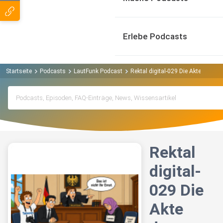
Erlebe Podcasts
Startseite
Podcasts
LautFunk Podcast
Rektal digital-029 Die Akte der S
Rektal
digital-
029 Die
Akte