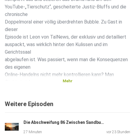
YouTube-„Tierschutz“, gescheiterte Justiz-Bluffs und die
chronische
Doppelmoral einer völlig überdrehten Bubble. Zu Gast in
dieser
Episode ist Leon von TalNews, der exklusiv und detailliert
auspackt, was wirklich hinter den Kulissen und im
Gerichtssaal
abgelaufen ist. Was passiert, wenn man die Konsequenzen
des eigenen
Online-Handelns nicht mehr kontrollieren kann? Man
Mehr
flüchtet sich
kollektiv in die Opferrolle, serviert der Justiz
abenteuerliche
Weitere Episoden
Geschichten und scheitert am Ende krachend an der harten
Realität.
Die Aktenzeichen dieser Episode:Der Gerichtssaal-
Die Abschweifung 86 Zwischen Sandburgen, Katzen-PS & Barrierefreiheit: Wie geht Urlaub heute?
Showdown: Wie die
27 Minuten
vor 23 Stunden
einstweilige Anordnung gegen TalNews in Sekunden in sich