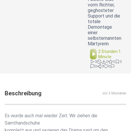
vorm Richter,
geghosteter
Support und die
totale
Demontage
einer
selbsternannten
Märtyrerin
2 Stunden 1
Minute
0
0
0
0
0
0
0
Beschreibung
vor 2 Monaten
Es wurde auch mal wieder Zeit: Wir ziehen die
Samthandschuhe
komplett aus und sezieren das Drama rund um den