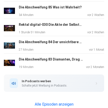
zusammenbrach und warum sich Lawan vor der Richterin in
Die Abschweifung 85 Was ist Wahrheit?
absurde
34 Minuten
vor 2 Wochen
Rewe- vs. Aldi-Widersprüche verstrickte. Das juristische
Nachspiel:
Rektal digital-030 Die Akte der Selbstdarsteller - Moralisch liquide
Unter Eid gelogen? Die Hintergründe zur mutmaßlich
1 Stunde 51 Minuten
vor 2 Wochen
falschen
eidesstattlichen Versicherung und warum die Chose nun bei
Die Abschweifung 84 Der unsichtbare Rahmen
der
27 Minuten
vor 1 Monat
Staatsanwaltschaft liegt. Der Chipping-Skandal: Die
Die Abschweifung 83 Diamanten, Drag und Diskotheken
Wahrheit über
den 14-seitigen Fragenkatalog, illegale Chipping-Aktionen
19 Minuten
vor 2 Monaten
an Katzen
im Eigenbau und warum offizielle Tierschutzvereine den
In Podcasts werben
Kontakt
Schalte jetzt Werbung in Podcasts.
komplett abgebrochen haben. Die Inkasso-Akte Impulsiva:
Wie eine
unlizenzierte Textkopie von TalNews im Mahnverfahren
Alle Episoden anzeigen