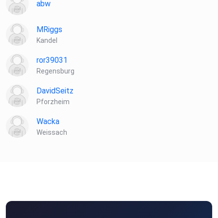
abw
MRiggs
Kandel
ror39031
Regensburg
DavidSeitz
Pforzheim
Wacka
Weissach