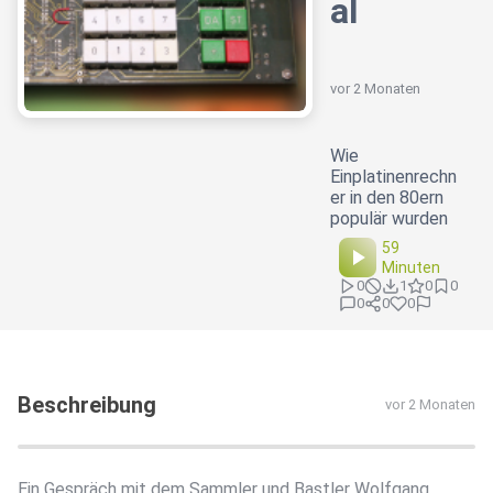
al
vor 2 Monaten
Wie
Einplatinenrechn
er in den 80ern
populär wurden
59
Minuten
0
1
0
0
0
0
0
Beschreibung
vor 2 Monaten
Ein Gespräch mit dem Sammler und Bastler Wolfgang