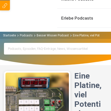
Erlebe Podcasts
Startseite
Podcasts
Besser Wissen Podcast
Eine Platine, viel Potential
Eine
Platine,
viel
Potenti