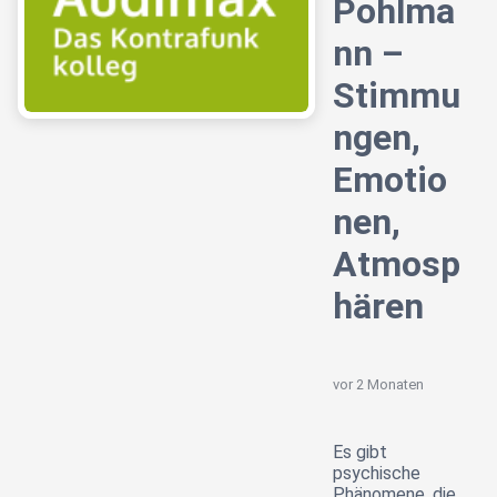
Pohlma
nn –
Stimmu
ngen,
Emotio
nen,
Atmosp
hären
vor 2 Monaten
Es gibt
psychische
Phänomene, die