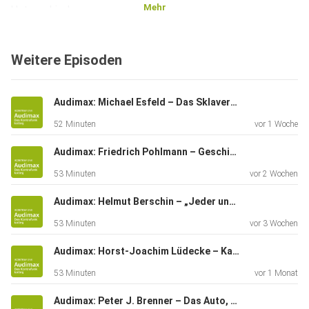
Mehr
Unterschiede zu
„normalen“ Emotionen; soziologische Auswirkungen von
Stimmungen;
Weitere Episoden
ihre Beeinflussungschancen durch den Einzelnen. Wie aber
sind
Atmosphären deutbar? Warum werden sie von ganz
Audimax: Michael Esfeld – Das Sklaverei-Dilemma und die Sokrates-Haltung
unterschiedlichen
52 Minuten
vor 1 Woche
Menschen ähnlich wahrgenommen?
Audimax: Friedrich Pohlmann – Geschichtspolitik in Deutschland. Vom „Historikerstreit“ bis zur Gegenwart
53 Minuten
vor 2 Wochen
Audimax: Helmut Berschin – „Jeder und jede ist seines oder ihres Glückes Schmied*in“
53 Minuten
vor 3 Wochen
Audimax: Horst-Joachim Lüdecke – Kampf gegen die Physik, warum die deutsche Energiewende scheitert
53 Minuten
vor 1 Monat
Audimax: Peter J. Brenner – Das Auto, Streitobjekt im Kulturkampf