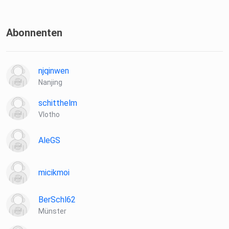
Abonnenten
njqinwen
Nanjing
schitthelm
Vlotho
AleGS
micikmoi
BerSchl62
Münster