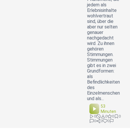
jedem als
Erlebnisinhalte
wohlvertraut
sind, über die
aber nur selten
genauer
nachgedacht
wird. Zu ihnen
gehören
Stimmungen.
Stimmungen
gibt es in zwei
Grundformen:
als
Befindlichkeiten
des
Einzelmenschen
und als...
53
Minuten
0
0
0
0
0
0
0