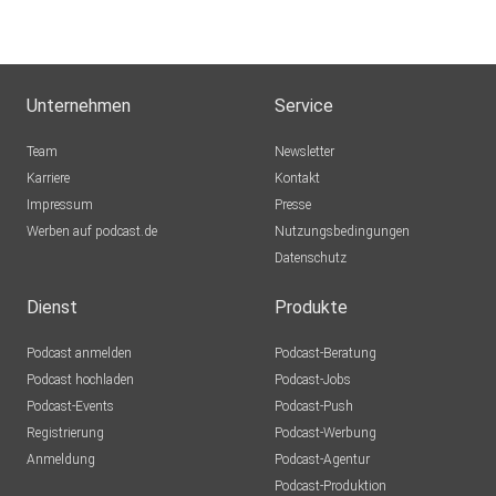
Unternehmen
Service
Team
Newsletter
Karriere
Kontakt
Impressum
Presse
Werben auf podcast.de
Nutzungsbedingungen
Datenschutz
Dienst
Produkte
Podcast anmelden
Podcast-Beratung
Podcast hochladen
Podcast-Jobs
Podcast-Events
Podcast-Push
Registrierung
Podcast-Werbung
Anmeldung
Podcast-Agentur
Podcast-Produktion