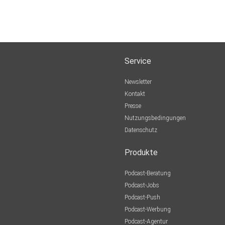
Service
Newsletter
Kontakt
Presse
Nutzungsbedingungen
Datenschutz
Produkte
Podcast-Beratung
Podcast-Jobs
Podcast-Push
Podcast-Werbung
Podcast-Agentur