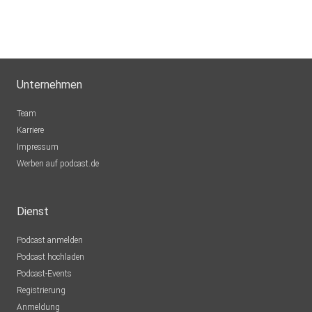
Unternehmen
Team
Karriere
Impressum
Werben auf podcast.de
Dienst
Podcast anmelden
Podcast hochladen
Podcast-Events
Registrierung
Anmeldung