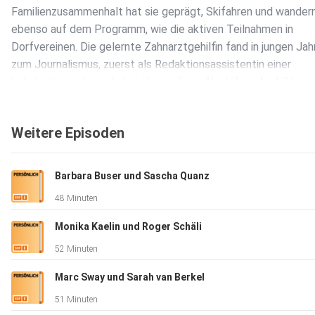
Familienzusammenhalt hat sie geprägt, Skifahren und wander
ebenso auf dem Programm, wie die aktiven Teilnahmen in
Dorfvereinen. Die gelernte Zahnarztgehilfin fand in jungen Jah
zum Journalismus, zuerst als Redaktionsassistentin einer
Lokalzeitung, dann als Lokaljournalistin. Nach ihrer Ausbildun
Presse- und Informationsoffizier diente sie für die Schweize
im Kosovo. Dort begleitete sie Journalistinnen und Journalist
Weitere Episoden
ihren Recherchen und Berichterstattungen. Danach arbeitete 
Jahre in der Kommunikation bei der Schweizer Armee. Am
Eidgenössischen Schwing- und Älplerfest in Mollis 2025 unte
Barbara Buser und Sascha Quanz
sie das Medienteam. Ausserdem liess sie sich in Gerontologie
48 Minuten
und weiterbilden. Nach ihrer Zeit als Gemeindepräsidentin wir
Daniela Brunner eine regionale Informations- und Beratungsst
Monika Kaelin und Roger Schäli
für die Region Zürichsee-Linth bei der Spitex aufbauen.
52 Minuten
________________________________________ Hanspeter 
Krüsi ist überzeugt: «Humor hilft über vieles hinweg». Seit
Marc Sway und Sarah van Berkel
vergangenem Herbst ist der gebürtige Appenzell Ausserrhod
51 Minuten
pensioniert. Insgesamt verbrachte er über 43 Jahre bei der Pol