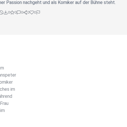
ner Passion nachgeht und als Komiker auf der Bühne steht.
0
0
0
0
0
em
anspeter
Komiker
uches im
ährend
 Frau
 im