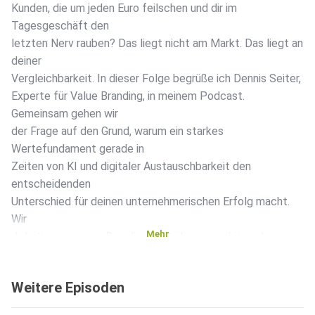
Kunden, die um jeden Euro feilschen und dir im
Tagesgeschäft den
letzten Nerv rauben? Das liegt nicht am Markt. Das liegt an
deiner
Vergleichbarkeit. In dieser Folge begrüße ich Dennis Seiter,
Experte für Value Branding, in meinem Podcast.
Gemeinsam gehen wir
der Frage auf den Grund, warum ein starkes
Wertefundament gerade in
Zeiten von KI und digitaler Austauschbarkeit den
entscheidenden
Unterschied für deinen unternehmerischen Erfolg macht.
Wir
Mehr
diskutieren, warum Branding weit über ein schönes Logo
hinausgeht
und wie du durch stringente Kommunikation und echte
Weitere Episoden
Persönlichkeit
nicht nur deine Wunschkunden anziehst, sondern dich auch