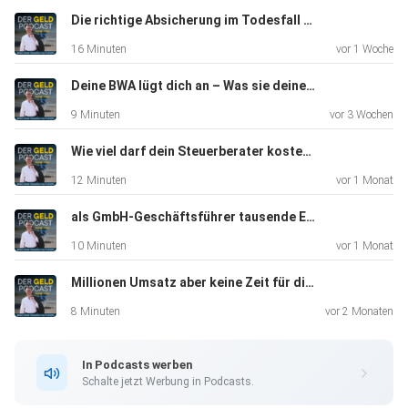
dauerhaft
Die richtige Absicherung im Todesfall als Inhaber
vom Wettbewerb abhebst. Erfahre, warum "Werte am Ende
16 Minuten
vor 1 Woche
des Tages
eine harte Währung sind" und wie du dein Business
Deine BWA lügt dich an – Was sie deinem Business verheimlicht
krisenfest
9 Minuten
vor 3 Wochen
aufstellst, indem du zeigst, wofür du wirklich stehst. Hör
jetzt
Wie viel darf dein Steuerberater kosten - oft ist er zu teuer
rein und lass dich inspirieren, wie du deine Marke zum
12 Minuten
vor 1 Monat
Fundament
deines Erfolgs machst! Hier geht's zum Podcast von
als GmbH-Geschäftsführer tausende Euro jährlich steuerfrei ins Privatvermögen - 3 konkrete Wege
Dennis Seiter:
10 Minuten
vor 1 Monat
https://value-branding-podcast.podigee.io/
Millionen Umsatz aber keine Zeit für dich als Inhaber und Geschäftsführer
8 Minuten
vor 2 Monaten
In Podcasts werben
Schalte jetzt Werbung in Podcasts.