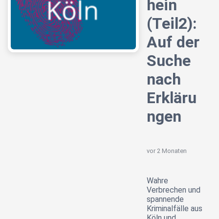
hein
(Teil2):
Auf der
Suche
nach
Erkläru
ngen
vor 2 Monaten
Wahre
Verbrechen und
spannende
Kriminalfälle aus
Köln und