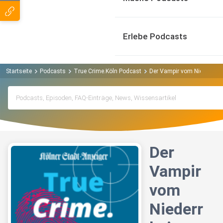
Erlebe Podcasts
Startseite
Podcasts
True Crime.Köln Podcast
Der Vampir vom Niederrhein
Der
Vampir
vom
Niederr