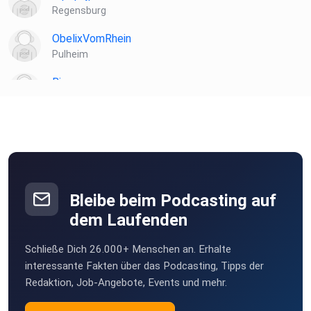
Regensburg
ObelixVomRhein
Pulheim
Bigs
Monschau
StephanRohr
Erftstadt
Rocamare
Köln
Bleibe beim Podcasting auf
StefanD
dem Laufenden
Herzogenrath
Schließe Dich 26.000+ Menschen an. Erhalte
j6iibwwb
interessante Fakten über das Podcasting, Tipps der
Köln
Redaktion, Job-Angebote, Events und mehr.