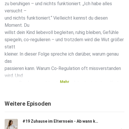
zu beruhigen – und nichts funktioniert. „Ich habe alles
versucht –
und nichts funktioniert.“ Vielleicht kennst du diesen
Moment. Du
willst dein Kind liebevoll begleiten, ruhig bleiben, Gefühle
spiegeln, co-regulieren – und trotzdem wird die Wut größer
statt
kleiner. In dieser Folge spreche ich darüber, warum genau
das
passieren kann. Warum Co-Regulation oft missverstanden
wird. Und
Mehr
warum Beruhigen nicht automatisch bedeutet, dass Kinder
aufhören zu
schreien. Im Gegenteil, meist werden sie noch wütender.
Weitere Episoden
Ich nehme
dich mit in meinen eigenen Weg als Mama, die dachte, sie
wisse
#19 Zuhause im Elternsein - Ab wann kann dein Kind sich selbst beruhigen?
alles übers Beruhigen. In die Momente der Hilflosigkeit. In