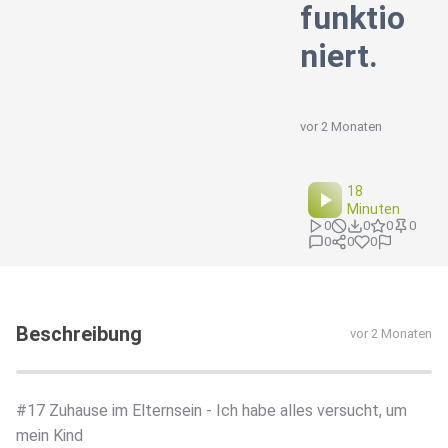
funktio
niert.
vor 2 Monaten
18
Minuten
0
0
0
0
0
0
0
Beschreibung
vor 2 Monaten
#17 Zuhause im Elternsein - Ich habe alles versucht, um
mein Kind