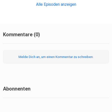
Alle Episoden anzeigen
Mit unserer strategischen Herangehensweise und
tiefgreifendem
Kommentare (0)
Wissen können wir deine Botschaft effektiv vermitteln und
die
richtige Zielgruppe erreichen.
Melde Dich an, um einen Kommentar zu schreiben.
Abonnenten