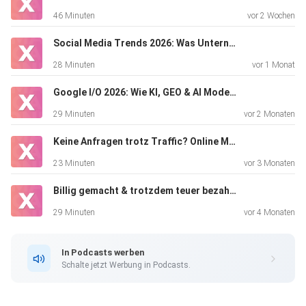
weit mehr als nur das Teilen von Facebook-Posts. Es ist
46 Minuten
vor 2 Wochen
eine
komplexe und strategische Disziplin, die deine Marke
Social Media Trends 2026: Was Unternehmen jetzt wirklich machen müssen.
gezielt
28 Minuten
vor 1 Monat
voranbringt.
Google I/O 2026: Wie KI, GEO & AI Mode SEO und E-Commerce verändern
29 Minuten
vor 2 Monaten
Keine Anfragen trotz Traffic? Online Marketing Podcast
23 Minuten
vor 3 Monaten
Die Welt des Online Marketings umfasst eine Vielzahl von
Billig gemacht & trotzdem teuer bezahlt! - Folge 09
Kanälen,
von Suchmaschinenoptimierung über Content-Erstellung
29 Minuten
vor 4 Monaten
bis hin zu
gezielten Werbekampagnen. Unsere Expertise in diesem
In Podcasts werben
Bereich
Schalte jetzt Werbung in Podcasts.
macht den entscheidenden Unterschied aus!