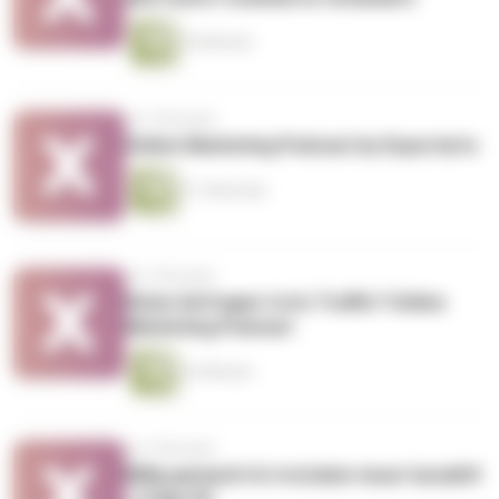
29 Minuten
vor 2 Monaten
Online Marketing Podcast by Exportarts
31 Sekunden
vor 3 Monaten
Keine Anfragen trotz Traffic? Online
Marketing Podcast
23 Minuten
vor 4 Monaten
Billig gemacht & trotzdem teuer bezahlt!