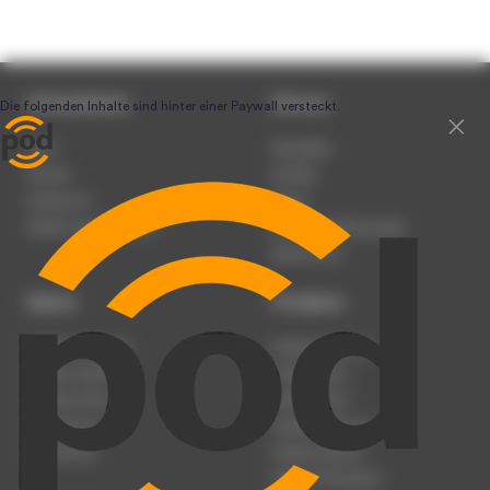
Unternehmen
Service
Team
Newsletter
Karriere
Kontakt
Impressum
Presse
Werben auf podcast.de
Nutzungsbedingungen
Datenschutz
Dienst
Produkte
Podcast anmelden
Podcast-Beratung
Podcast hochladen
Podcast-Jobs
Podcast-Events
Podcast-Push
Registrierung
Podcast-Werbung
Anmeldung
Podcast-Agentur
Podcast-Produktion