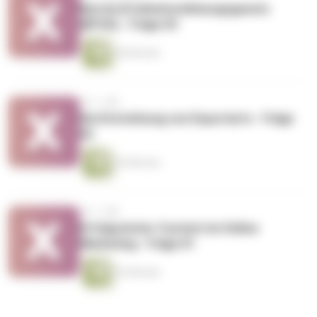
Barrierefreiheitsstärkungsgesetz
(BFSG) - Folge 03
28 Minuten
vor 1 Jahr
Die Entstehung von Exportarts - Folge
02
29 Minuten
vor 1 Jahr
Erfolgreicher Content im Online
Marketing - Folge 01
35 Minuten