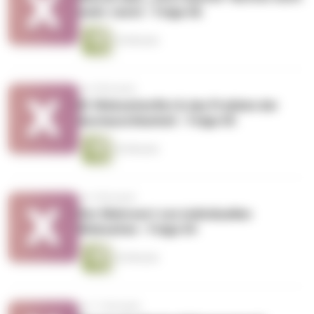
mehr reicht - Folge 06
24 Minuten
vor 8 Monaten
KI-Webseitenflut & das Problem der
Austauschbarkeit - Folge 05
26 Minuten
vor 9 Monaten
Der Mehrwert von individuellen
Webseiten - Folge 04
26 Minuten
vor 11 Monaten