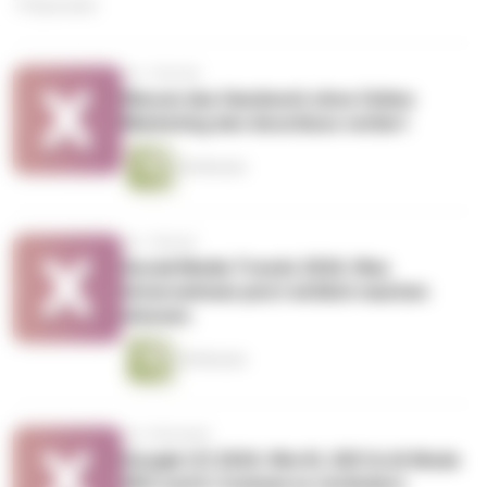
14 Episoden
vor 1 Woche
Warum das Handwerk ohne Online
Marketing den Anschluss verliert
46 Minuten
vor 1 Monat
Social Media Trends 2026: Was
Unternehmen jetzt wirklich machen
müssen.
28 Minuten
vor 2 Monaten
Google I/O 2026: Wie KI, GEO & AI Mode
SEO und E-Commerce verändern