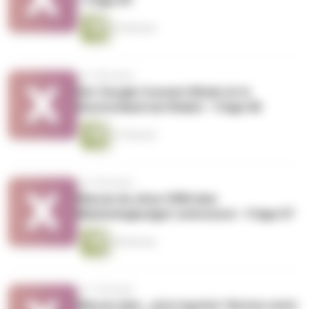
- Folge 09
29 Minuten
vor 5 Monaten
Der Google Consent Mode ist in
Deutschland ein Risiko! - Folge 08
27 Minuten
vor 6 Monaten
Warum du ohne CRM dein
Marketingbudget verbrennst - Folge 07
28 Minuten
vor 7 Monaten
Warum dein „Jetzt kaufen"-Button nicht