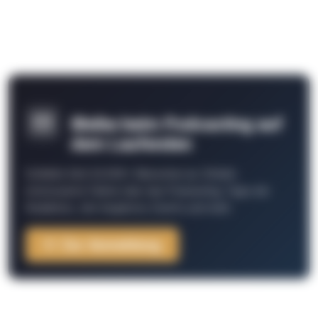
Bleibe beim Podcasting auf
dem Laufenden
Schließe Dich 26.000+ Menschen an. Erhalte
interessante Fakten über das Podcasting, Tipps der
Redaktion, Job-Angebote, Events und mehr.
Zur Anmeldung