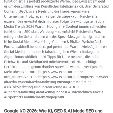
funktioniert als perfekt produzierte Werbevideos.Außerdem geht
es um den Einfluss von Künstlicher Intelligenz (KI), User Generated
Content (UGC), virale Reels und die Frage, warum viele
Unternehmen trotz regelmäßiger Beiträge kaum Reichweite
erzielen.Das erwartet dich in dieser Folge: Die wichtigsten Social
Media Trends 2026 Warum Hochglanz-Content immer schlechter
funktioniert UGC statt Werbung – so entsteht Reichweite Was
erfolgreiche Unternehmen wie der Spezi-Metzger richtig machen
KI im Social Media Marketing: Chancen & Risiken Welche Reel-
Formate aktuell besonders gut performen Warum viele Agenturen
Social Media immer noch falsch angehen Wie der Instagram-
Algorithmus wirklich denkt Tipps für Unternehmen, die mehr
Reichweite und Sichtbarkeit möchtenAuthentizität schlägt
Perfektion – und genau darüber sprechen wir in dieser Episode.
Mehr über Exportarts:https://www.exportarts.io/?
utm_source=YouTubehttps://www.exportarts.io/impressum#Soci
alMedia #SocialMediaMarketing #InstagramMarketing
#TikTokMarketing #OnlineMarketing #KI #UGC
#ContentMarketing #MarketingPodcast #Unternehmen #Reels
#Exportarts #onlinemarketingagentur
Google I/O 2026: Wie KI, GEO & AI Mode SEO und