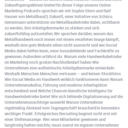
Zukunftsperspektiven bieten?In dieser Folge unseres Online
Marketing Podcasts sprechen wir mit Sophie Stern und Ralf
Hauser von Metallbau(t) Zukunft, einer Initiative von Schüco.
Gemeinsam unterstützen sie Metallbaubetriebe dabei, sichtbarer
zu werden, ihre Arbeitgebermarke zu stärken und sich
zukunftsfähig aufzustellen.Wir sprechen darüber, warum das
Metallhandwerk noch immer mit einem veralteten Image kämpft,
weshalb eine gute Website allein nicht ausreicht und wie Social
Media dabei helfen kann, neue Auszubildende und Fachkräfte zu
gewinnen.Außerdem erfährst du:️ Warum viele Handwerksbetriebe
im Marketing noch großen Nachholbedarf haben️ Wie
Unternehmen eine authentische Arbeitgebermarke entwickeln️
Weshalb Menschen Menschen vertrauen – und keinen Stockfotos️
Wie Social Media im Handwerk wirklich funktionieren kann️ Warum
Unternehmenskultur, Führung und moderne Arbeitsplätze
entscheidend sind️ Welche Chancen künstliche Intelligenz für
Handwerksbetriebe bietet️ Wie sich fehlende Digitalisierung auf die
Unternehmensnachfolge auswirkt️ Warum Unternehmer
regelmäßig Abstand vom Tagesgeschäft brauchenEin besonders
wichtiger Punkt: Erfolgreiches Recruiting beginnt nicht erst mit
einer Stellenanzeige. Wer neue Mitarbeiter gewinnen und
langfristig halten möchte, muss zuerst im eigenen Unternehmen