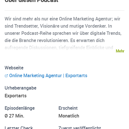
Wir sind mehr als nur eine Online Marketing Agentur; wir
sind Trendsetter, Visionäre und mutige Vordenker. In
unserer Podcast-Reihe sprechen wir über digitale Trends,
die die Branche revolutionieren. Es erwarten dich
aufregende Diskussionen, tiefgreifende Einblicke und
Mehr
frische Ideen, die deinen Horizont erweitern werden. Wir
teilen nicht nur unser Insiderwissen, sondern auch unsere
Webseite
Leidenschaft für Social Media mit dir. Erhalte wertvolle
Online Marketing Agentur | Exportarts
Tipps, die dein Online Marketing auf ein neues Level heben
und bleibe immer am Puls der Zeit, wenn es um aktuelle
Urheberangabe
Trends geht. Bei Exportarts denken wir ander
Exportarts
Episodenlänge
Erscheint
Ø 27 Min.
Monatlich
Letzter Check
Zuerst veröffentlicht