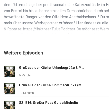
dem Ritterschlag über posttraumatische Katerzustände im H
von Bristol bis hin zu hochkriminellen Drehabbrüchen durch s
bewaffnete Ranger vor den Ölfeldern Aserbaidschans. * Du 
mehr über unsere Werbepartner erfahren? Hier findest du alle
& Rabatte: https://linktr.ee/TulusPodcast Du möchtest Wer
in diesem Podcast schalten? Dann erfahre hier mehr über die
Werbemöglichkeiten bei Seven.One Audio:
https://www.seven.one/portfolio/sevenone-audio
Weitere Episoden
Gruß aus der Küche: Urlaubsgrüße & Menü-Preview aus Spanien
6 Minuten
Gruß aus der Küche: Sommerdrinks (mit Felix Fuchs)
10 Minuten
S2 | E16: Großer Papa Guide Michelin