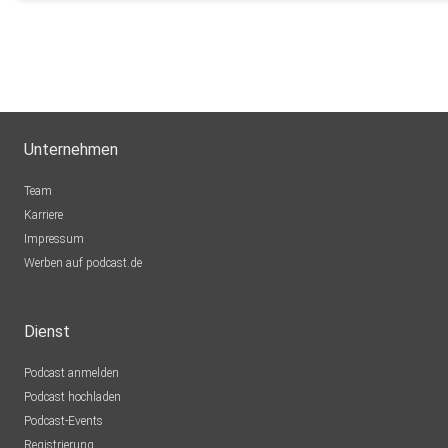
ynnoric
hamburg
Maribannic
Hamburg
chokoretoko
Unternehmen
Team
KHertel
Karriere
Impressum
christina.pasquazzo
Werben auf podcast.de
mirkolina
Dienst
Andechs
Podcast anmelden
RomanPanchak
Podcast hochladen
Nürnberg
Podcast-Events
giselagerda
Registrierung