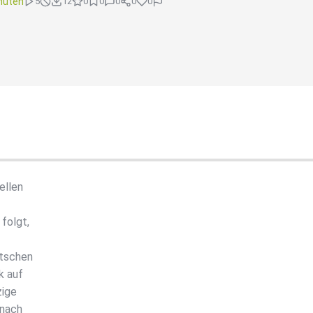
nuten
5
12
0
0
0
0
0
ellen
folgt,
utschen
k auf
zige
 nach