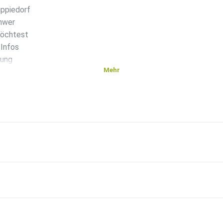
ippiedorf
chwer
möchtest
 Infos
bung
Mehr