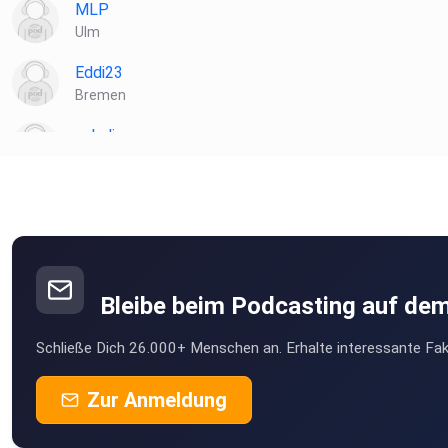
MLP
Ulm
Eddi23
Bremen
salydi
München
Iglo
Rostock
iuq0h6yo
Heidelberg
Bleibe beim Podcasting auf de
Freital
Schließe Dich 26.000+ Menschen an. Erhalte interessante Fak
Freital
hseaektl
Zur Anmeldung