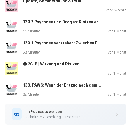
Update, Sommerpause & Lyrik
Hier findest du das LinkedIn von Dr. Mandy Roy
vor 4 Wochen
Werbepartner
139.2 Psychose und Drogen: Risiken erkennen, Betroffene begleiten
Daily Gut von BRAINEFFECT: All-in-One-Darmpulver mit
46 Minuten
vor 1 Monat
zwölf
spezialisierten Bakterienstämmen und bis zu sieben Gramm
139.1 Psychose verstehen: Zwischen Erkrankung, Bedeutung und Stigma
Ballaststoffen pro Portion. Mit dem Code AKTIV
53 Minuten
vor 1 Monat
dein Angebot sichern und dank 60-Tage-Geld-zurück-
Garantie
🟡 2C-B | Wirkung und Risiken
risikofrei testen.
vor 1 Monat
138. PAWS: Wenn der Entzug nach dem Entzug kommt
Weitere Links
32 Minuten
vor 1 Monat
Buch: Drogen und ihre Wirkung
In Podcasts werben
WhatsApp-Channel
Schalte jetzt Werbung in Podcasts.
Suchttherapeutische Praxis – buche dir dein kostenloses