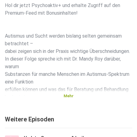
Hol dir jetzt Psychoaktiv+ und erhalte Zugriff auf den
Premium-Feed mit Bonusinhalten!
Autismus und Sucht werden bislang selten gemeinsam
betrachtet –
dabei zeigen sich in der Praxis wichtige Überschneidungen.
In dieser Folge spreche ich mit Dr. Mandy Roy darüber,
warum
Substanzen für manche Menschen im Autismus-Spektrum
eine Funktion
erfüllen können und was das für Beratung und Behandlung
Mehr
bedeutet.
Es geht um Reizüberflutung, soziale Anpassung, Diagnostik,
Versorgungslücken und die Frage, wie Suchtarbeit
Weitere Episoden
autismus-sensibler werden kann.