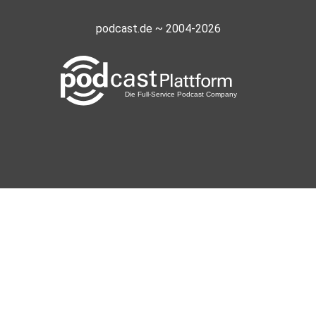
Vattiscast
podcast.de ~ 2004-2026
Trier
Danzzon
ERFURT
Sonnenbienchen
Mühltal
Koerner
Berlin
Alambi
Deutschland
MonikaFritzke
Wolfenbüttel
WiesenmaierAn
Backnang