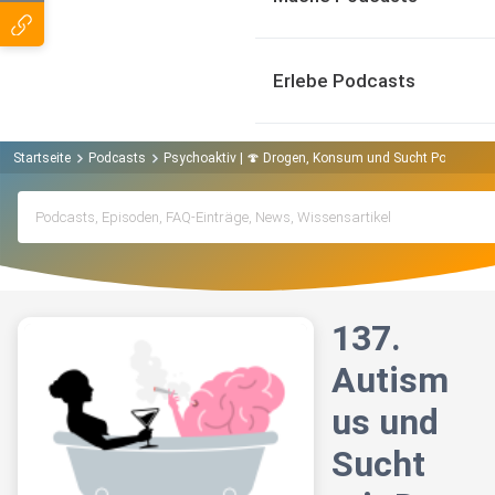
Erlebe Podcasts
Startseite
Podcasts
Psychoaktiv | 🍄 Drogen, Konsum und Sucht Podcast
137.
Autism
us und
Sucht