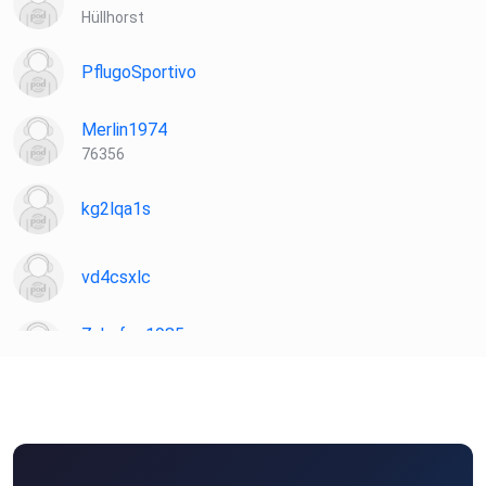
Hüllhorst
PflugoSportivo
Merlin1974
76356
kg2lqa1s
vd4csxlc
Zahnfee1985
Gerichshain
Treiber
belsdorf
AbuCev