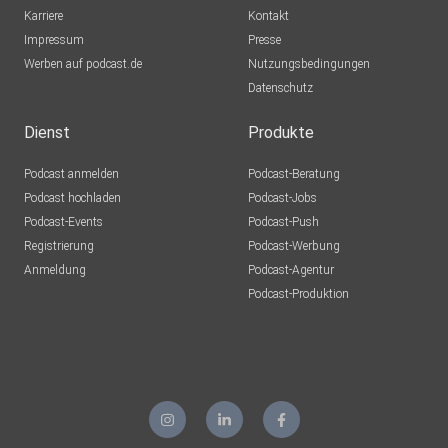
Villingen-Schwenningen
Karriere
Kontakt
Impressum
Chermette
Presse
Werben auf podcast.de
Köln
Nutzungsbedingungen
Datenschutz
Rambow
Ketsch
Dienst
Produkte
SlimBoyJo
Podcast anmelden
Podcast-Beratung
Pforzheim
Podcast hochladen
Podcast-Jobs
Podcast-Events
Podcast-Push
gaia0601
Registrierung
Podcast-Werbung
Anmeldung
Podcast-Agentur
Kimix2024
Podcast-Produktion
Gelsenkirchen
Gulgul
Herzogenaurach
Simoneundvier
Losheim