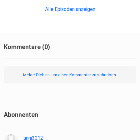
Erstgespräch!
Alle Episoden anzeigen
Zuhörerumfrage
Extras
Kommentare (0)
Psychoaktiv-Merch
Zum Newsletter
Melde Dich an, um einen Kommentar zu schreiben.
Anonyme Folgenwünsche
Abonnenten
anni3012