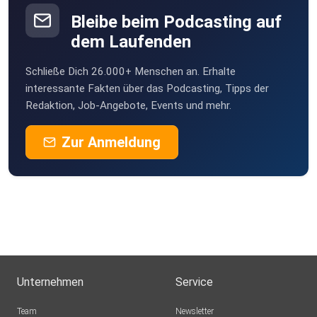
Bleibe beim Podcasting auf
bisa2210
dem Laufenden
Leipzig
Schließe Dich 26.000+ Menschen an. Erhalte
RobiM
interessante Fakten über das Podcasting, Tipps der
Martfeld
Redaktion, Job-Angebote, Events und mehr.
mat82
Zur Anmeldung
SeinMaedchenSewein
Lemgo
ou6dys82
DaniRpunkt
Stockstadt am Rhein
Unternehmen
Service
Andyschorppy
Team
Newsletter