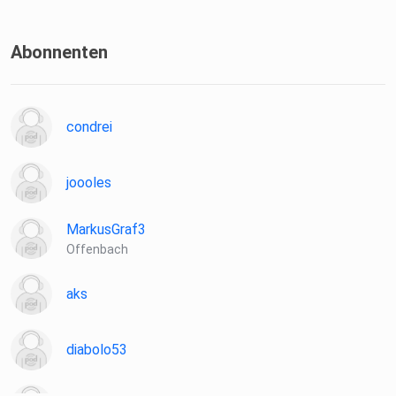
Abonnenten
condrei
joooles
MarkusGraf3
Offenbach
aks
diabolo53