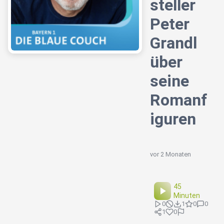
steller
Peter
Grandl
über
seine
Romanf
iguren
vor 2 Monaten
45
Minuten
0
1
0
0
1
0