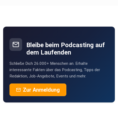
Martin81
Sternenelfin
22JoM06
Obernburg am Main
Bleibe beim Podcasting auf
dem Laufenden
sts
Schließe Dich 26.000+ Menschen an. Erhalte
klamakev
interessante Fakten über das Podcasting, Tipps der
Redaktion, Job-Angebote, Events und mehr.
schmie69
Zur Anmeldung
ntdeckr