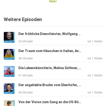
Mehr
Weitere Episoden
Der fröhliche Dienstleister, Wolfgang Krebs, Kabarettist, "Ich bin dankbar für alles, was ich habe".
53 Minuten
vor 1 Woche
Der Traum vom Häuschen in Italien, Andrea L'Arronge, Schauspielerin, "Das Erste, was ich morgens sehe, ist der Zitronenbaum."
38 Minuten
vor 1 Woche
Die Lebenskünstlerin, Malina Güthner, Wal-Tour-Guide und mehr, "Ich hatte auf jeden Fall total viel Angst"
41 Minuten
vor 1 Woche
Der ungeliebte Bruder vom Eberhofer, Gerhard Wittmann, Schauspieler, "Ich hatte keinen Plan B"
46 Minuten
vor 1 Woche
Von der Vision zum Gang an die US-Börse, Markus Pflitsch, Tech-Unternehmer, "Kein Plan B, that’s me"