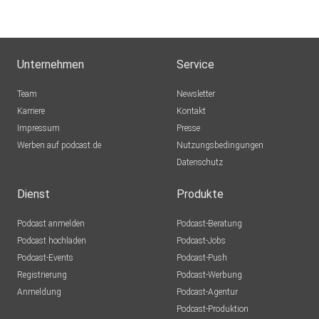
steffenroeder
dieSuesse
Unternehmen
Service
One
Team
Newsletter
Karriere
Kontakt
Impressum
Presse
andreasamadeus
Werben auf podcast.de
Nutzungsbedingungen
Datenschutz
oceanno
Dienst
Produkte
Podcast anmelden
Podcast-Beratung
blumig61
Podcast hochladen
Podcast-Jobs
Podcast-Events
Podcast-Push
puschl2209
Registrierung
Podcast-Werbung
Anmeldung
Podcast-Agentur
Podcast-Produktion
anemone