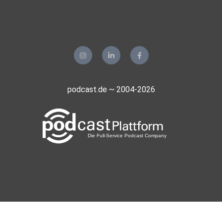
capramontes
Lilaeye
Leipzig
podcast.de ~ 2004-2026
Bedeking
sipo
neujahr13
diato14
wien
Nicrauh