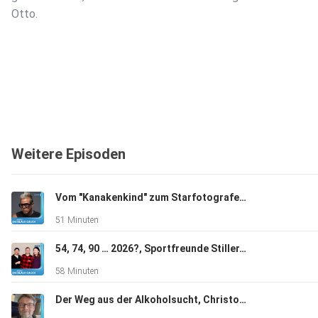
Otto.
Weitere Episoden
Vom "Kanakenkind" zum Starfotografen, Luigi, Toscano, Fotograf, "Die Bilder wecken direkt eine Emotion"
51 Minuten
54, 74, 90 … 2026?, Sportfreunde Stiller, "Die Band hält uns jung und neugierig"
58 Minuten
Der Weg aus der Alkoholsucht, Christoph Peters, Schriftsteller, "Ich kannte mich als Erwachsener quasi nur betrunken"