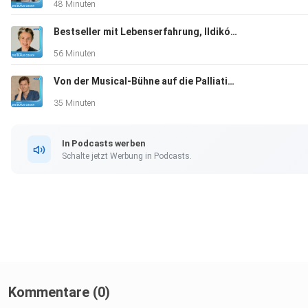
48 Minuten
Bestseller mit Lebenserfahrung, Ildikó von Kürthy, Autorin, "Meine Stärke sind eben auch meine Schwächen."
56 Minuten
Von der Musical-Bühne auf die Palliativ-Station, Uli Scherbel, Künstler und Pfleger, "Groll und Konflikte nicht auf die lange Bank schieben!"
35 Minuten
In Podcasts werben
Schalte jetzt Werbung in Podcasts.
Kommentare (0)