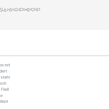
2
0
0
0
0
0
on mit
diert
 steht
noch
 Fleiß
ße
 Welt