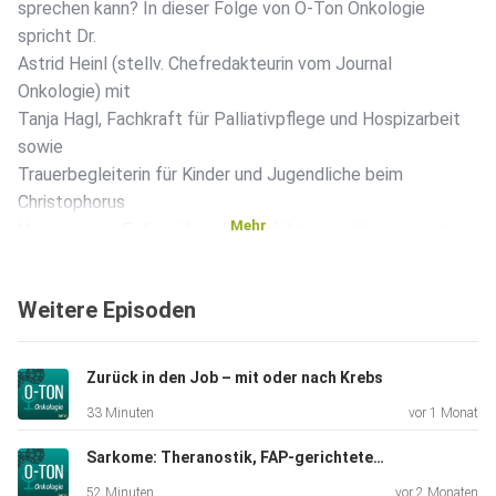
sprechen kann? In dieser Folge von O-Ton Onkologie
spricht Dr.
Astrid Heinl (stellv. Chefredakteurin vom Journal
Onkologie) mit
Tanja Hagl, Fachkraft für Palliativpflege und Hospizarbeit
sowie
Trauerbegleiterin für Kinder und Jugendliche beim
Christophorus
Mehr
Hospizverein Erding, über den einfühlsamen Umgang mit
Kindertrauer
und warum offene, ehrliche Kommunikation der wichtigste
Weitere Episoden
Schutz ist,
den Erwachsene Kindern in dieser Zeit geben können.
Ehrlich statt
Zurück in den Job – mit oder nach Krebs
romantisierend – wie Kinder Trauer verstehen Kinder
33 Minuten
vor 1 Monat
spüren früh,
wenn etwas nicht stimmt, lange bevor Erwachsene das
Sarkome: Theranostik, FAP-gerichtete Therapie und ADCs
Gespräch
52 Minuten
vor 2 Monaten