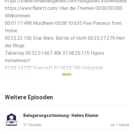
https://planetsmashergames.com/hobgoblin/#downloads
https://www.flanktt.com/ Hier die Themen 00:00:00.000
Willkommen
00:01:17.498 Mordheim 00:08:10.635 Five Parsecs from
Home
00:22:23.156 Star Wars: Battle of Hoth 00:23:27.279 Herr
der Ringe
Tabletop 00:32:51.667 40k 01:08:25.115 Hypes
mitnehmen?
01:09:14.773 Starcraft 01:28:25.199 Hobgoblin
Mehr
01:33:43.858
Hobgoblin Armybuilder for Free! 01:45:45.795 Kings of War
01:53:47.348 Worlds beyond Brawl 02:04:46.222 Flank! App
Weitere Episoden
für die
Community 02:10:50.106 Rollenspiel: The New Unknown
02:28:20.779
Belagerungsstimmung- Helms Klamm
Omentide 02:32:06.109 Bolt Action 02:39:14.212 Thema
57 Minuten
vor 1 Monat
FDM Druck bei