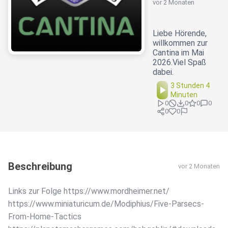
vor 2 Monaten
Liebe Hörende,
willkommen zur
Cantina im Mai
2026.Viel Spaß
dabei.
3 Stunden 4
Minuten
0
0
0
0
0
0
Beschreibung
vor 2 Monaten
Links zur Folge https://www.mordheimer.net/
https://www.miniaturicum.de/Modiphius/Five-Parsecs-
From-Home-Tactics