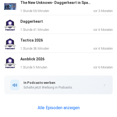
Phil 02:49:50.619 FDM Drucke bemalen 03:00:08.230 Inch
The New Unknown- Daggerheart in Space
Fest in
1 Stunde 56 Minuten
vor 3 Monaten
Bochum
Daggerheart
1 Stunde 41 Minuten
vor 4 Monaten
Tactica 2026
1 Stunde 38 Minuten
vor 4 Monaten
Ausblick 2026
1 Stunde 5 Minuten
vor 6 Monaten
In Podcasts werben
Schalte jetzt Werbung in Podcasts.
Alle Episoden anzeigen