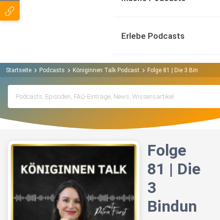
Erlebe Podcasts
Startseite
Podcasts
Königinnen Talk Podcast
Folge 81 | Die 3 Bindungsm
Folge
81 | Die
3
Bindun