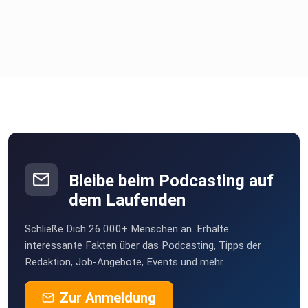
Petra Fürst ist seit 2011 Beziehungscoach und hat schon
tausenden
Frauen dabei geholfen mit ihrem Traummann glücklich zu
werden.
Mit ihren Flirt Tipps für Frauen wirst du lernen, wie du
deinen
Mann verrückt nach dir machen kannst, wie du deinen Ex
zurück
bekommst und endlich genau wissen wie man Männer
verliebt machen
Bleibe beim Podcasting auf
kann.
dem Laufenden
Mehr von Beziehungscoach Petra Fürst gibt es hier:
Schließe Dich 26.000+ Menschen an. Erhalte
interessante Fakten über das Podcasting, Tipps der
Redaktion, Job-Angebote, Events und mehr.
Instagram:
https://www.instagram.com/petrafuerst.beziehungscoach/
Zur Anmeldung
TikTok: https://www.tiktok.com/@petrafuerst.coach