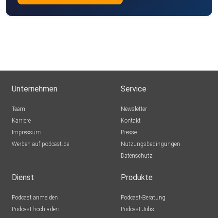
Facebook:
https://www.facebook.com/beziehungscoachpetra
Facebook Gruppe:
https://www.facebook.com/groups/soulmatecoaching.de
#glücklicheBeziehung #MannVerliebtMachen #PetraFürst
#Dating
Unternehmen
Service
Team
Newsletter
Karriere
Kontakt
Impressum
Presse
Werben auf podcast.de
Nutzungsbedingungen
Datenschutz
Dienst
Produkte
Podcast anmelden
Podcast-Beratung
Podcast hochladen
Podcast-Jobs