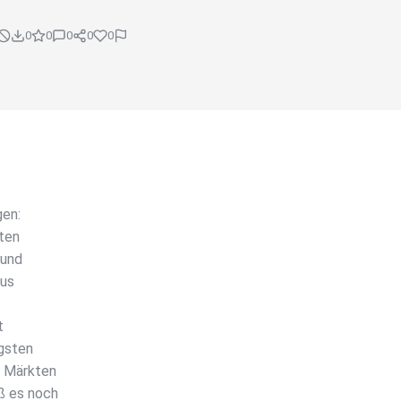
0
0
0
0
0
gen:
hten
 und
aus
t
gsten
n Märkten
ß es noch