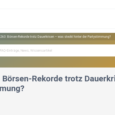
 263: Börsen-Rekorde trotz Dauerkrisen – was steckt hinter der Partystimmung?
: Börsen-Rekorde trotz Dauerkri
mmung?