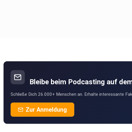
https://www.quirinprivatbank.de/
In seinem Buch „Geld im Glück“ zeigt Karl Matthäus Schmidt, 
Schritt für Schritt erfolgreich Geld anlegen und Ihre persönli
Lebensziele verwirklichen.
https://www.karl-matthaeus-schmidt.de/
Gestalten Sie Ihre finanzielle Zukunft mit dem Q-Navigator –
digitaler Vermögensplaner.
https://www.quirinprivatbank.de/zukunftsplanung/vermoegen
Bleibe beim Podcasting auf de
Schließe Dich 26.000+ Menschen an. Erhalte interessante Fak
Nehmen Sie an unserem kostenlosen Depot-Check teil.
https://www.quirinprivatbank.de/geldanlage/depot-check
Zur Anmeldung
Testen Sie Q.Ai, der KI-Vermögensberater für Ihre Zukunft.
https://www.quirinprivatbank.de/geldanlage/ki-vermoegensbe