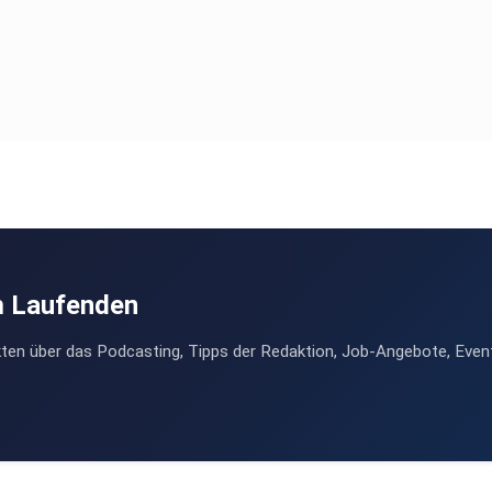
wie Sie
chen
 unser
splaner
m Laufenden
ten über das Podcasting, Tipps der Redaktion, Job-Angebote, Even
rater